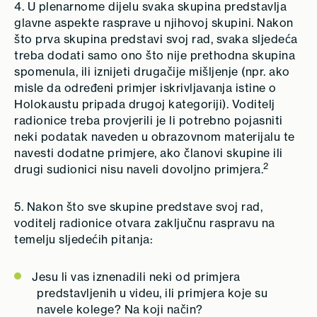
4. U plenarnome dijelu svaka skupina predstavlja
glavne aspekte rasprave u njihovoj skupini. Nakon
što prva skupina predstavi svoj rad, svaka sljedeća
treba dodati samo ono što nije prethodna skupina
spomenula, ili iznijeti drugačije mišljenje (npr. ako
misle da određeni primjer iskrivljavanja istine o
Holokaustu pripada drugoj kategoriji). Voditelj
radionice treba provjerili je li potrebno pojasniti
neki podatak naveden u obrazovnom materijalu te
navesti dodatne primjere, ako članovi skupine ili
2
drugi sudionici nisu naveli dovoljno primjera.
5. Nakon što sve skupine predstave svoj rad,
voditelj radionice otvara zaključnu raspravu na
temelju sljedećih pitanja:
Jesu li vas iznenadili neki od primjera
predstavljenih u videu, ili primjera koje su
navele kolege? Na koji način?