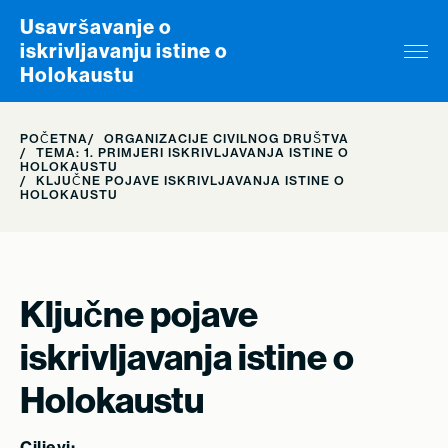
Skip to content
Usavršavanje o
iskrivljavanju istine o
Holokaustu
POČETNA
ORGANIZACIJE CIVILNOG DRUŠTVA
TEMA: 1. PRIMJERI ISKRIVLJAVANJA ISTINE O
HOLOKAUSTU
KLJUČNE POJAVE ISKRIVLJAVANJA ISTINE O
HOLOKAUSTU
Ključne pojave
iskrivljavanja istine o
Holokaustu
Ciljevi: