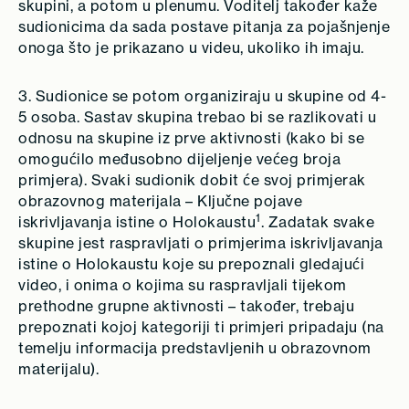
skupini, a potom u plenumu. Voditelj također kaže
sudionicima da sada postave pitanja za pojašnjenje
onoga što je prikazano u videu, ukoliko ih imaju.
3. Sudionice se potom organiziraju u skupine od 4-
5 osoba. Sastav skupina trebao bi se razlikovati u
odnosu na skupine iz prve aktivnosti (kako bi se
omogućilo međusobno dijeljenje većeg broja
primjera). Svaki sudionik dobit će svoj primjerak
obrazovnog materijala – Ključne pojave
1
iskrivljavanja istine o Holokaustu
. Zadatak svake
skupine jest raspravljati o primjerima iskrivljavanja
istine o Holokaustu koje su prepoznali gledajući
video, i onima o kojima su raspravljali tijekom
prethodne grupne aktivnosti – također, trebaju
prepoznati kojoj kategoriji ti primjeri pripadaju (na
temelju informacija predstavljenih u obrazovnom
materijalu).