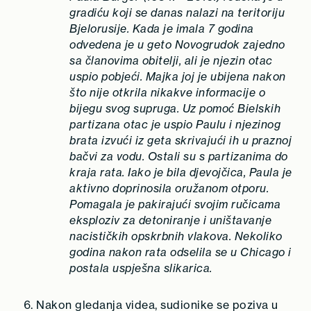
gradiću koji se danas nalazi na teritoriju
Bjelorusije. Kada je imala 7 godina
odvedena je u geto Novogrudok zajedno
sa članovima obitelji, ali je njezin otac
uspio pobjeći. Majka joj je ubijena nakon
što nije otkrila nikakve informacije o
bijegu svog supruga. Uz pomoć Bielskih
partizana otac je uspio Paulu i njezinog
brata izvući iz geta skrivajući ih u praznoj
bačvi za vodu. Ostali su s partizanima do
kraja rata. Iako je bila djevojčica, Paula je
aktivno doprinosila oružanom otporu.
Pomagala je pakirajući svojim ručicama
eksploziv za detoniranje i uništavanje
nacističkih opskrbnih vlakova. Nekoliko
godina nakon rata odselila se u Chicago i
postala uspješna slikarica.
Nakon gledanja videa, sudionike se poziva u