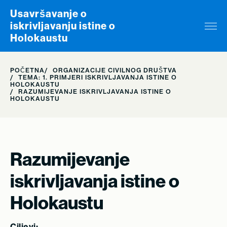
Skip to content
Usavršavanje o
iskrivljavanju istine o
Holokaustu
POČETNA
ORGANIZACIJE CIVILNOG DRUŠTVA
TEMA: 1. PRIMJERI ISKRIVLJAVANJA ISTINE O
HOLOKAUSTU
RAZUMIJEVANJE ISKRIVLJAVANJA ISTINE O
HOLOKAUSTU
Razumijevanje
iskrivljavanja istine o
Holokaustu
Ciljevi: