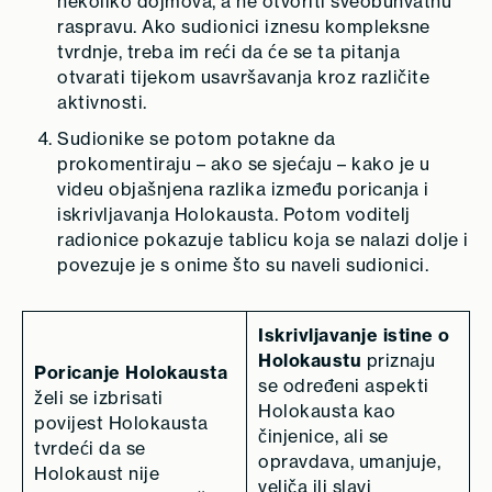
nekoliko dojmova, a ne otvoriti sveobuhvatnu
raspravu. Ako sudionici iznesu kompleksne
tvrdnje, treba im reći da će se ta pitanja
otvarati tijekom usavršavanja kroz različite
aktivnosti.
Sudionike se potom potakne da
prokomentiraju – ako se sjećaju – kako je u
videu objašnjena razlika između poricanja i
iskrivljavanja Holokausta. Potom voditelj
radionice pokazuje tablicu koja se nalazi dolje i
povezuje je s onime što su naveli sudionici.
Iskrivljavanje istine o
Holokaustu
priznaju
Poricanje Holokausta
se određeni aspekti
želi se izbrisati
Holokausta kao
povijest Holokausta
činjenice, ali se
tvrdeći da se
opravdava, umanjuje,
Holokaust nije
veliča ili slavi