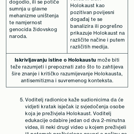
dogodio, ili se potiče
Holokaust kao
sumnja u glavne
pozitivan povijesni
mehanizme uništenja
događaj te se
te namjernost
banalizira ili pogrešno
genocida židovskog
prikazuje Holokaust na
naroda.
različite načine i putem
različitih medija.
Iskrivljavanju istine o Holokaustu
može biti
teže razumjeti i prepoznati
zato što to zahtijeva
šire znanje i kritičko razumijevanje Holokausta,
antisemitizma i suvremenog konteksta.
Voditelj radionice kaže sudionicima da će
vidjeti kratak isječak iz svjedočenja osobe
koja je preživjela Holokaust. Voditelj
edukacije odabire jedan od dva 2-minutna
videa, ili neki drugi video u kojem preživjeli
ili potomak preživjeloga govori o načinu na