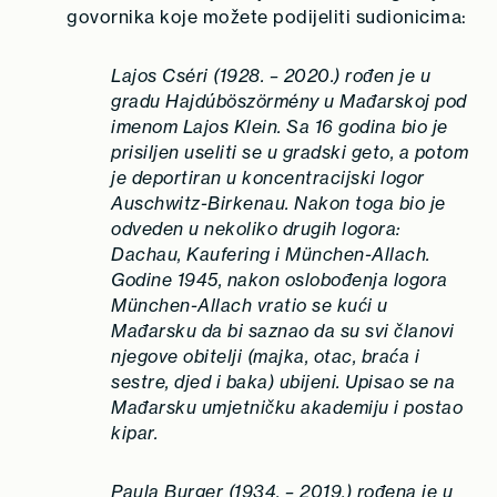
govornika koje možete podijeliti sudionicima:
Lajos Cséri
(1928. – 2020.)
rođen je u
gradu Hajdúböszörmény u Mađarskoj pod
imenom Lajos Klein. Sa 16 godina bio je
prisiljen useliti se u gradski geto, a potom
je deportiran u koncentracijski logor
Auschwitz-Birkenau. Nakon toga bio je
odveden u nekoliko drugih logora:
Dachau, Kaufering i München-Allach.
Godine 1945, nakon oslobođenja logora
München-Allach vratio se kući u
Mađarsku da bi saznao da su svi članovi
njegove obitelji (majka, otac, braća i
sestre, djed i baka) ubijeni. Upisao se na
Mađarsku umjetničku akademiju i postao
kipar.
Paula Burger (1934. – 2019.) rođena je u