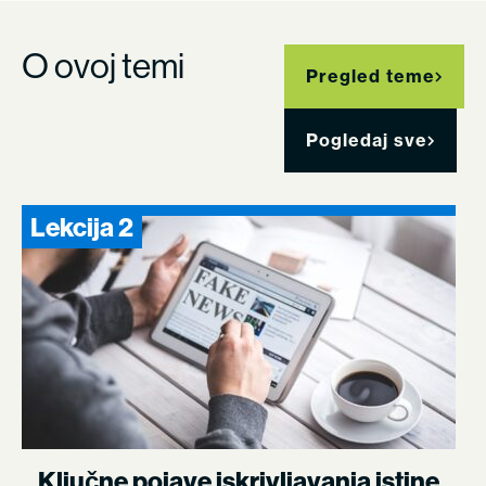
O ovoj temi
Pregled teme
Pogledaj sve
Lekcija 2
Ključne pojave iskrivljavanja istine