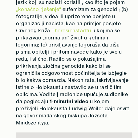
jezik koji su nacisti koristili, kao što je pojam
„konačno rješenje“
eufemizam za genocid ; (b)
fotografije, videa ili uprizorene posjete u
organizaciji nacista, kao na primjer posjete
Crvenog križa
Theresienstadtu
u kojima se
prikazivao „normalan“ život u getima i
logorima; (c) prisiljavanje logoraša da pišu
pisma obitelji i pritom navode kako je sve u
redu, i slično. Radilo se o pokušajima
prikrivanja zločina genocida kako bi se
ograničila odgovornost počinitelja te izbjegle
bilo kakva odmazda. Nakon rata, iskrivljavanje
istine o Holokaustu nastavilo se u različitim
oblicima. Voditelj radionice upućuje sudionike
da pogledaju
1-minutni video
u kojem
preživjeli Holokausta Ludwig Weiler daje osvrt
na govor mađarskog biskupa Jozsefa
Mindszentyja.