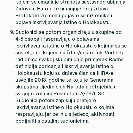
kojem se umanjuje strahota sustavnog ubijanja
Židova u Europi te umanjuje broj žrtava.
Protokom vremena pojavio se niz oblika i
pojava iskrivljavanja istine o Holokaustu.
Sudionici se potom organiziraju u skupine od
4-5 osoba i raspravljaju o pojavama
iskrivljavanja istine o Holokaustu s kojima su se
susreli, ili o kojima su čitali/nešto čuli. Voditelj
radionice svakoj skupini daje primjerak Radne
definicije poricanja i iskrivljavanja istine o
Holokaustu koju su države članice IHRA-e
usvojile 2013. godine te koju je Generalna
skupština Ujedinjenih Naroda upotrijebila u
svojoj rezoluciji Resolution A/76/L.30.
Sudionici potom zapisuju primjere
iskrivljavanja istine o Holokaustu o kojima
raspravljaju, jer će ih u sljedećoj aktivnosti
podijeliti s ostalim sudionicima.