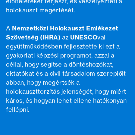
előítéleteket terjeszt, és veszélyezteti a
holokauszt megértését.
A
Nemzetközi Holokauszt Emlékezet
Szövetség (IHRA)
az
UNESCO
val
együttműködésben fejlesztette ki ezt a
gyakorlati képzési programot, azzal a
céllal, hogy segítse a döntéshozókat,
oktatókat és a civil társadalom szereplőit
abban, hogy megértsék a
holokauszttorzítás jelenségét, hogy miért
káros, és hogyan lehet ellene hatékonyan
fellépni.