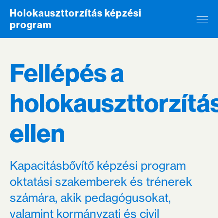
Skip to content
Holokauszttorzítás képzési
program
Fellépés a
holokauszttorzítá
ellen
Kapacitásbővítő képzési program
oktatási szakemberek és trénerek
számára, akik pedagógusokat,
valamint kormányzati és civil