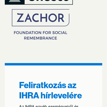
Feliratkozás az
IHRA hírlevelére
Az IHRA egyéb eseményeiről és