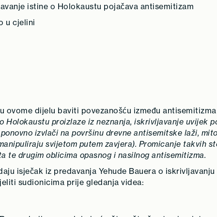
vljavanje istine o Holokaustu pojačava antisemitizam
 u cjelini
u ovome dijelu baviti povezanošću između antisemitizma i
ne o Holokaustu proizlaze iz neznanja, iskrivljavanje uvijek
ponovno izvlači na površinu drevne antisemitske laži, mitov
 manipuliraju svijetom putem zavjera). Promicanje takvih st
a te drugim oblicima opasnog i nasilnog antisemitizma.
daju isječak iz predavanja Yehude Bauera o iskrivljavanju
eliti sudionicima prije gledanja videa: