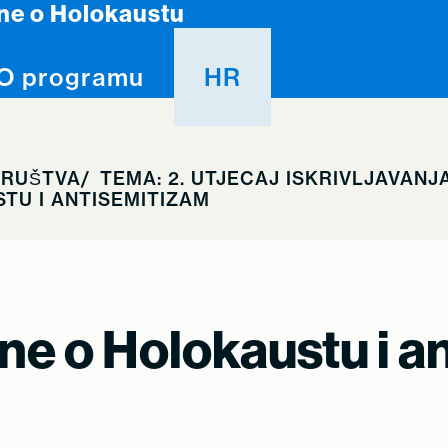
ine o Holokaustu
O programu
HR
DRUŠTVA
TEMA: 2. UTJECAJ ISKRIVLJAVANJ
STU I ANTISEMITIZAM
tine o Holokaustu i 