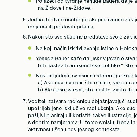
Polazeći od tvrdnje Yehude Bauera da je an
na Židove i ne-Židove.
Jedna do dvije osobe po skupini iznose zaklju
idejama ili postaviti pitanja.
Nakon što sve skupine predstave svoje zaključ
Na koji način iskrivljavanje istine o Holo
Yehuda Bauer kaže da „iskrivljavanje stvar
biti nastaviti antisemitske politike.“ Što 
Neki pojedinci svjesni su stereotipa koje k
a) Ako nisu svjesni, što mislite, kako ih s
b) Ako jesu svjesni, što mislite, zašto ih
Voditelj zatvara radionicu objašnjavajući sudi
upotrijebljene isključivo radi učenja. Ako sudi
pažljivi planiraju li koristiti takve ilustracij
s dobrim namjerama. U tome smislu, treba ih 
aktivnost lišenu povijesnog konteksta.