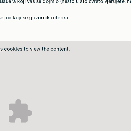
auera koji vas se dojmio (nešto u što čvrsto vjerujete, ne
j na koji se govornik referira
as
cookies to view the content.