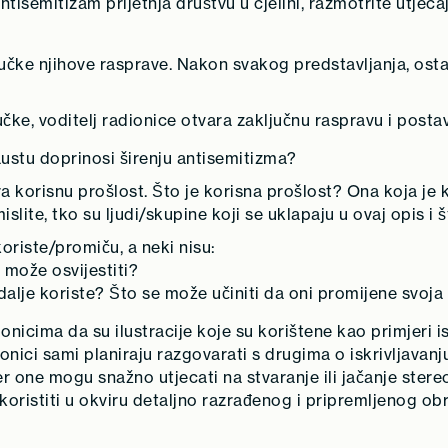
tisemitizam prijetnja društvu u cjelini, razmotrite utjec
čke njihove rasprave. Nakon svakog predstavljanja, ostal
ke, voditelj radionice otvara zaključnu raspravu i postavl
kaustu doprinosi širenju antisemitizma?
a korisnu prošlost. Što je korisna prošlost? Ona koja je k
mislite, tko su ljudi/skupine koji se uklapaju u ovaj opis 
oriste/promiču, a neki nisu:
e može osvijestiti?
 i dalje koriste? Što se može učiniti da oni promijene svoj
onicima da su ilustracije koje su korištene kao primjeri i
onici sami planiraju razgovarati s drugima o iskrivljavanju
e, jer one mogu snažno utjecati na stvaranje ili jačanje ster
koristiti u okviru detaljno razrađenog i pripremljenog ob