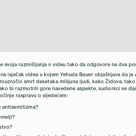
le svoja razmišljanja o videu tako da odgovore na dva pos
 na isječak videa u kojem Yehuda Bauer objašnjava da je
prouzročio smrt desetaka milijuna ljudi, kako Židova, tako 
Kako bi razmotrili gore navedene aspekte, sudionici se di
počinje raspravu o sljedećem:
u antisemitizma?
emelji?
stvo?