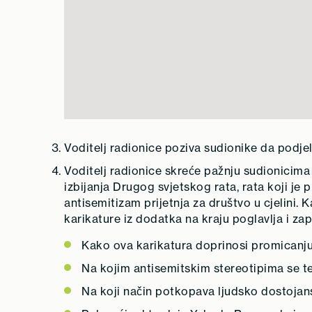
Voditelj radionice poziva sudionike da podje
Voditelj radionice skreće pažnju sudionicima
izbijanja Drugog svjetskog rata, rata koji je 
antisemitizam prijetnja za društvo u cjelini. 
karikature iz dodatka na kraju poglavlja i za
Kako ova karikatura doprinosi promicanj
Na kojim antisemitskim stereotipima se t
Na koji način potkopava ljudsko dostojan