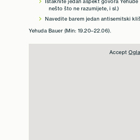
Istaknite jedan aspekt govora Yehude B
nešto što ne razumijete, i sl.)
Navedite barem jedan antisemitski kliše
Yehuda Bauer
(
Min: 19.20–22.06).
Accept
Ogl