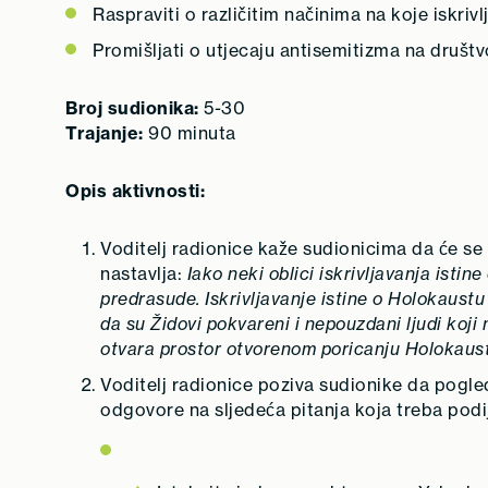
Raspraviti o različitim načinima na koje iskri
Promišljati o utjecaju antisemitizma na društvo
Broj sudionika:
5-30
Trajanje:
90 minuta
Opis aktivnosti:
Voditelj radionice kaže sudionicima da će se 
nastavlja:
Iako neki oblici iskrivljavanja isti
predrasude. Iskrivljavanje istine o Holokaustu 
da su Židovi pokvareni i nepouzdani ljudi koji
otvara prostor otvorenom poricanju Holokaust
Voditelj radionice poziva sudionike da pogle
odgovore na sljedeća pitanja koja treba podij