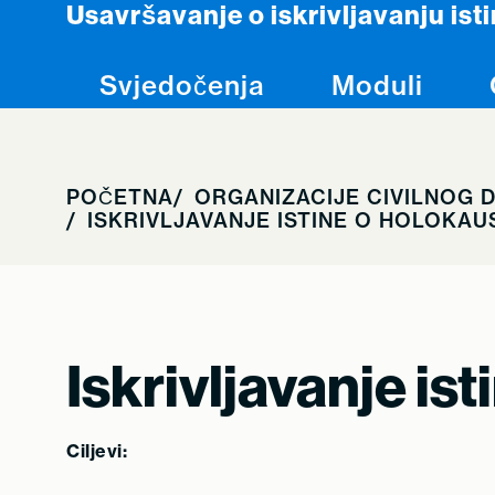
Usavršavanje o iskrivljavanju ist
Skip to content
Svjedočenja
Moduli
POČETNA
ORGANIZACIJE CIVILNOG 
ISKRIVLJAVANJE ISTINE O HOLOKAU
Iskrivljavanje is
Ciljevi: