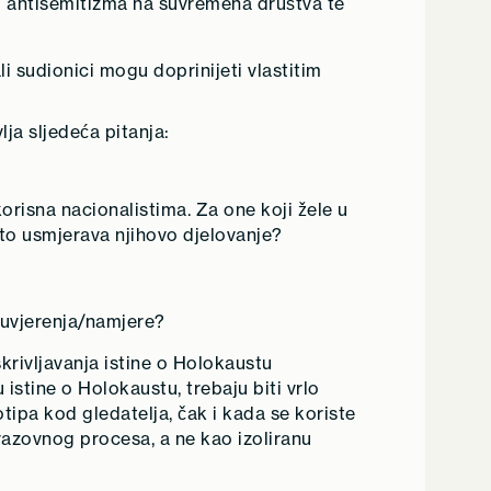
aj antisemitizma na suvremena društva te
i sudionici mogu doprinijeti vlastitim
ja sljedeća pitanja:
orisna nacionalistima. Za one koji žele u
i što usmjerava njihovo djelovanje?
a uvjerenja/namjere?
skrivljavanja istine o Holokaustu
 istine o Holokaustu, trebaju biti vrlo
eotipa kod gledatelja, čak i kada se koriste
razovnog procesa, a ne kao izoliranu