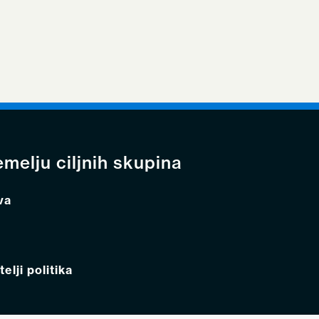
emelju ciljnih skupina
va
elji politika