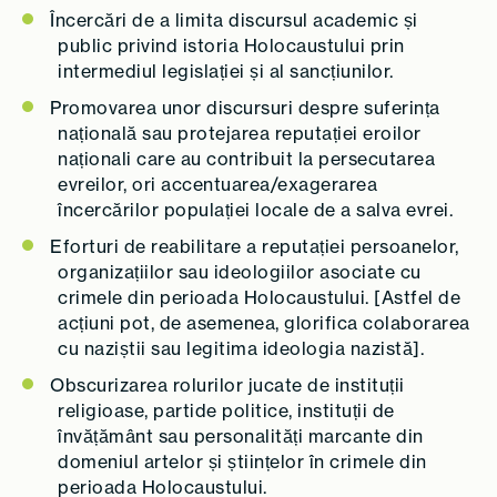
Încercări de a limita discursul academic și
public privind istoria Holocaustului prin
intermediul legislației și al sancțiunilor.
Promovarea unor discursuri despre suferința
națională sau protejarea reputației eroilor
naționali care au contribuit la persecutarea
evreilor, ori accentuarea/exagerarea
încercărilor populației locale de a salva evrei.
Eforturi de reabilitare a reputației persoanelor,
organizațiilor sau ideologiilor asociate cu
crimele din perioada Holocaustului. [Astfel de
acțiuni pot, de asemenea, glorifica colaborarea
cu naziștii sau legitima ideologia nazistă].
Obscurizarea rolurilor jucate de instituții
religioase, partide politice, instituții de
învățământ sau personalități marcante din
domeniul artelor și științelor în crimele din
perioada Holocaustului.