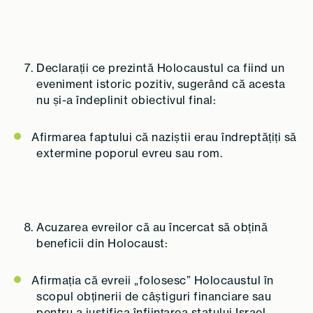
Declarații ce prezintă Holocaustul ca fiind un
eveniment istoric pozitiv, sugerând că acesta
nu și-a îndeplinit obiectivul final:
Afirmarea faptului că naziștii erau îndreptățiți să
extermine poporul evreu sau rom.
Acuzarea evreilor că au încercat să obțină
beneficii din Holocaust:
Afirmația că evreii „folosesc” Holocaustul în
scopul obținerii de câștiguri financiare sau
pentru a justifica înființarea statului Israel.