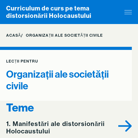
Skip to content
Curriculum de curs pe tema
distorsionării Holocaustului
ACASĂ
ORGANIZAȚII ALE SOCIETĂȚII CIVILE
LECȚII PENTRU
Organizații ale societății
civile
Teme
1. Manifestări ale distorsionării
Holocaustului