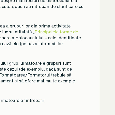
 despre manifestări de distorsionare a
acestea, dacă au întrebări de clarificare cu
cea a grupurilor din prima activitate
lucru intitulată „
Principalele forme de
nare a Holocaustului – cele identificate
adrează ele (pe baza informațiilor
mului grup, următoarele grupuri sunt
ste cazul (de exemplu, dacă sunt de
). Formatoarea/Formatorul trebuie să
document și să ofere mai multe exemple
rmătoarelor întrebări: