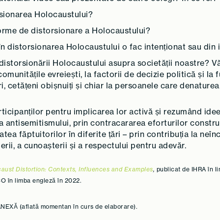
orsionarea Holocaustului?
e forme de distorsionare a Holocaustului?
n distorsionarea Holocaustului o fac intenționat sau din
storsionării Holocaustului asupra societății noastre? Vă p
unitățile evreiești, la factorii de decizie politică și la fun
ri, cetățeni obișnuiți și chiar la persoanele care denature
icipanților pentru implicarea lor activă și rezumând ide
a antisemitismului, prin contracararea eforturilor constr
ea făptuitorilor în diferite țări – prin contribuția la neîn
rii, a cunoașterii și a respectului pentru adevăr.
aust Distortion: Contexts, Influences and Examples
,
publicat de IHRA în l
O în limba engleză în 2022.
 ANEXĂ (aflată momentan în curs de elaborare).