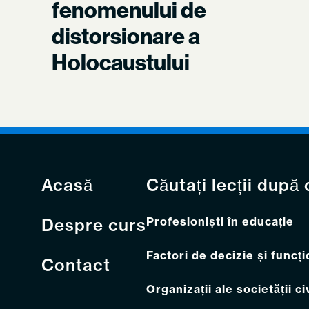
fenomenului de
distorsionare a
Holocaustului
Acasă
Căutați lecții după
Despre curs
Profesioniști în educație
Factori de decizie și funcți
Contact
Organizații ale societății ci