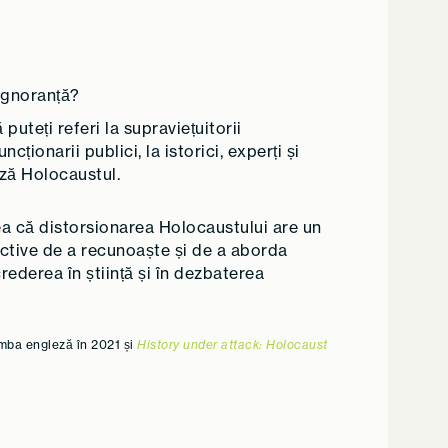
 ignoranță?
uteți referi la supraviețuitorii
cționarii publici, la istorici, experți și
ază Holocaustul.
ea că distorsionarea Holocaustului are un
uctive de a recunoaște și de a aborda
crederea în știință și în dezbaterea
imba engleză în 2021 și
History under attack: Holocaust