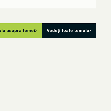
blu asupra temei
Vedeți toate temele