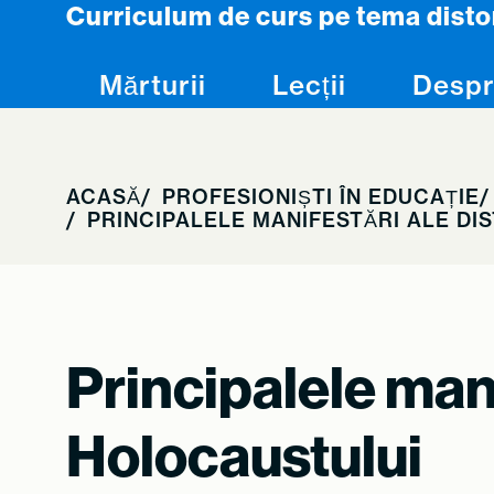
Curriculum de curs pe tema disto
Skip to content
Mărturii
Lecții
Despr
ACASĂ
PROFESIONIȘTI ÎN EDUCAȚIE
PRINCIPALELE MANIFESTĂRI ALE DI
Principalele mani
Holocaustului