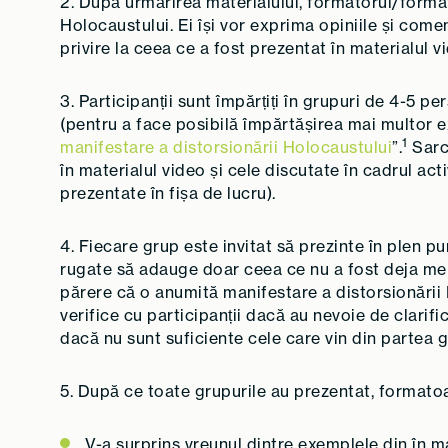
2. După urmărirea materialului, formatorul/forma
Holocaustului. Ei își vor exprima opiniile și comen
privire la ceea ce a fost prezentat în materialul vi
3. Participanții sunt împărțiți în grupuri de 4-5 
(pentru a face posibilă împărtășirea mai multor ex
1
manifestare a distorsionării Holocaustului
”.
Sarci
în materialul video și cele discutate în cadrul acti
prezentate în fișa de lucru).
4. Fiecare grup este invitat să prezinte în plen 
rugate să adauge doar ceea ce nu a fost deja men
părere că o anumită manifestare a distorsionării 
verifice cu participanții dacă au nevoie de clarif
dacă nu sunt suficiente cele care vin din partea gr
5. După ce toate grupurile au prezentat, formato
V-a surprins vreunul dintre exemplele din în m