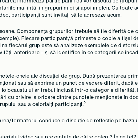
toarea informează participanții că vor discuta pe grupuri
tariile mai întâi în grupuri mici și apoi în plen. Cu toate 
deo, participanții sunt invitați să le adreseze acum.
persoane. Componența grupurilor trebuie să fie diferită de 
emple). Fiecare participant/ă primește o copie a fișei de 
na fiecărui grup este să analizeze exemplele de distorsio
vității anterioare – și să identifice în ce categorii se înc
punctele-cheie ale discuției de grup. După prezentarea pri
ționat sau să exprime un punct de vedere diferit, dacă e
Holocaustului ar trebui inclusă într-o categorie diferită
icări cu privire la oricare dintre punctele menționate în 
2
upului sau a celorlalți participanți.
area/formatorul conduce o discuție de reflecție pe baza u
aterialul video sau prezentate de către colegi? În ce fel?