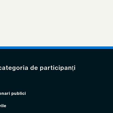
 categoria de participanți
onari publici
vile