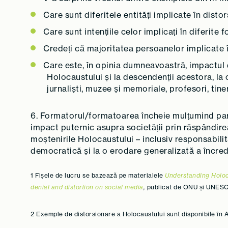
Care sunt diferitele entități implicate în dist
Care sunt intențiile celor implicați în diferit
Credeți că majoritatea persoanelor implicate î
Care este, în opinia dumneavoastră, impactul di
Holocaustului și la descendenții acestora, la com
jurnaliști, muzee și memoriale, profesori, tine
6. Formatorul/formatoarea încheie mulțumind part
impact puternic asupra societății prin răspândire
moștenirile Holocaustului – inclusiv responsabilitat
democratică și la o erodare generalizată a încrede
1 Fișele de lucru se bazează pe materialele
Understanding Holoc
denial and distortion on social media
,
publicat de ONU și UNESC
2 Exemple de distorsionare a Holocaustului sunt disponibile în