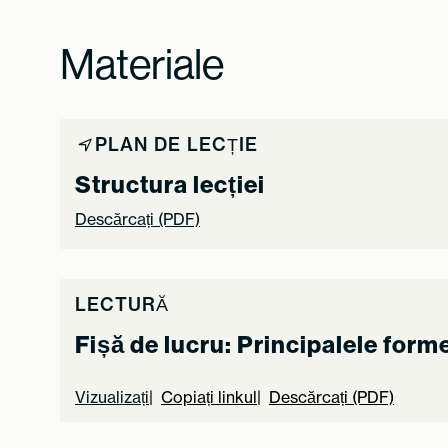
Materiale
PLAN DE LECȚIE
Structura lecției
Descărcați (PDF)
LECTURĂ
Fișă de lucru: Principalele form
Vizualizați
Copiați linkul
Descărcați (PDF)