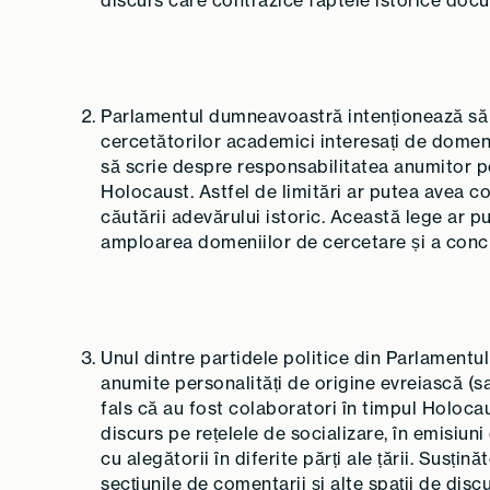
discurs care contrazice faptele istorice doc
Parlamentul dumneavoastră intenționează să a
cercetătorilor academici interesați de domen
să scrie despre responsabilitatea anumitor pe
Holocaust. Astfel de limitări ar putea avea co
căutării adevărului istoric. Această lege ar p
amploarea domeniilor de cercetare și a conclu
Unul dintre partidele politice din Parlament
anumite personalități de origine evreiască (s
fals că au fost colaboratori în timpul Holoca
discurs pe rețelele de socializare, în emisiun
cu alegătorii în diferite părți ale țării. Susțină
secțiunile de comentarii și alte spații de disc