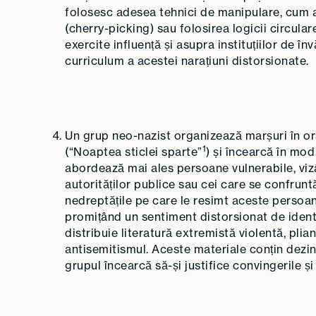
folosesc adesea tehnici de manipulare, cum ar
(cherry-picking) sau folosirea logicii circular
exercite influență și asupra instituțiilor de î
curriculum a acestei narațiuni distorsionate.
Un grup neo-nazist organizează marșuri în o
1
(“Noaptea sticlei sparte”
) și încearcă în mod
abordează mai ales persoane vulnerabile, vizâ
autorităților publice sau cei care se confrun
nedreptățile pe care le resimt aceste persoan
promițând un sentiment distorsionat de identi
distribuie literatură extremistă violentă, pli
antisemitismul. Aceste materiale conțin dezin
grupul încearcă să-și justifice convingerile și