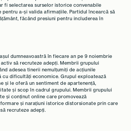
 fi selectarea surselor istorice convenabile
e pentru a-și valida afirmațiile. Partidul încearcă să
nvățământ, făcând presiuni pentru includerea în
rașul dumneavoastră în fiecare an pe 9 noiembrie
 activ să recruteze adepți. Membrii grupului
nd adesea tinerii nemulțumiți de acțiunile
tă cu dificultăți economice. Grupul exploatează
e și le oferă un sentiment de apartenență,
tate și scop în cadrul grupului. Membrii grupului
ante și conținut online care promovează
formare și narațiuni istorice distorsionate prin care
 să recruteze adepți.