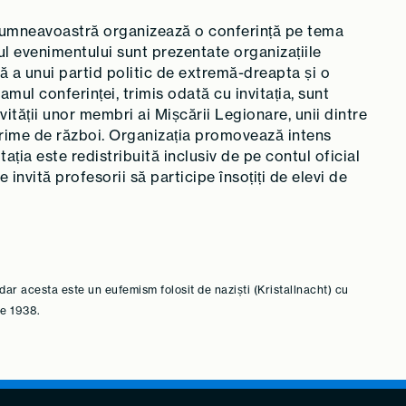
dumneavoastră organizează o conferință pe tema
ul evenimentului sunt prezentate organizațiile
lă a unui partid politic de extremă-dreapta și o
ramul conferinței, trimis odată cu invitația, sunt
ivității unor membri ai Mișcării Legionare, unii dintre
 crime de război. Organizația promovează intens
tația este redistribuită inclusiv de pe contul oficial
 invită profesorii să participe însoțiți de elevi de
dar acesta este un eufemism folosit de naziști (Kristallnacht) cu
ie 1938.