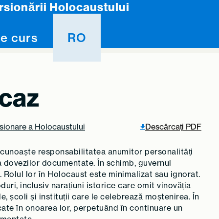
rsionării Holocaustului
e curs
RO
 caz
rsionare a Holocaustului
Descărcați PDF
cunoaște responsabilitatea anumitor personalități
da dovezilor documentate. În schimb, guvernul
 Rolul lor în Holocaust este minimalizat sau ignorat.
ri, inclusiv narațiuni istorice care omit vinovăția
 școli și instituții care le celebrează moștenirea. În
icate în onoarea lor, perpetuând în continuare un