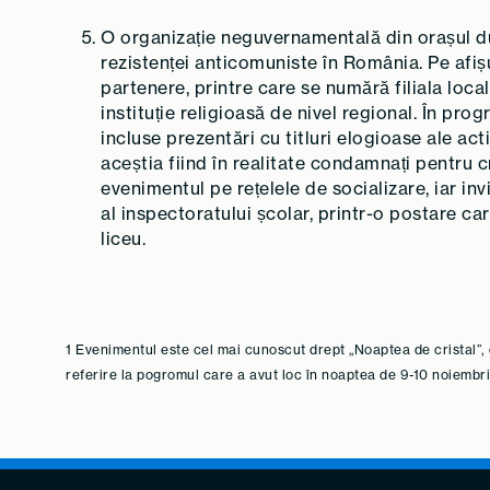
O organizație neguvernamentală din orașul 
rezistenței anticomuniste în România. Pe afiș
partenere, printre care se numără filiala loca
instituție religioasă de nivel regional. În prog
incluse prezentări cu titluri elogioase ale act
aceștia fiind în realitate condamnați pentru
evenimentul pe rețelele de socializare, iar invi
al inspectoratului școlar, printr-o postare care
liceu.
1 Evenimentul este cel mai cunoscut drept „Noaptea de cristal”, 
referire la pogromul care a avut loc în noaptea de 9-10 noiembr