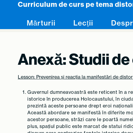
Curriculum de curs pe tema disto
Skip to content
Mărturii
Lecții
Despr
Anexă: Studii de
Lesson: Prevenirea și reacția la manifestări de disto
Guvernul dumneavoastră este reticent în a re
istorice în producerea Holocaustului, în ciu
prezintă aceste persoane drept eroi naționali.
Această abordare se manifestă în diferite modu
acestor persoane, străzi care le poartă numele,
plus, spațiul public este marcat de statui rid