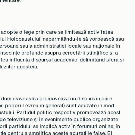
umentate.
dopte o lege prin care se limitează activitatea
iul Holocaustului, nepermițându-le să vorbească sau
rsoane sau a administrației locale sau naționale în
nsecințe profunde asupra cercetării științifice și a
utea influența discursul academic, delimitând sfera și
ziilor acesteia.
ul dumneavoastră promovează un discurs în care
au poporul evreu în general) sunt acuzate în mod
ustului. Partidul politic respectiv promovează acest
i de televiziune și în evenimente publice organizate
torii partidului se implică activ în forumuri online, în
uție pentru a amplifica aceste acuzațiile false. Ei