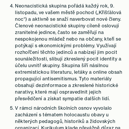
Neonacistická skupina pořádá každý rok, 9.
listopadu, ve vašem městě pochod („Křišťálová
noc“) a aktivně se snaží naverbovat nové členy.
Členové neonacistické skupiny cíleně oslovují
zranitelné jedince, často se zaměřují na
nespokojenou mládež nebo na občany, kteří se
potýkají s ekonomickými problémy. Využívají
rozhořčení těchto jedinců a nabízejí jim pocit
sounáležitosti, slibují zkreslený pocit identity a
účelu uvnitř skupiny. Skupina šíří násilnou
extremistickou literaturu, letáky a online obsah
propagující antisemitismus. Tyto materiály
obsahují dezinformace a zkreslené historické
narativy, které mají ospravedlnit jejich
přesvědčení a získat sympatie dalších lidí.
V rámci národních školních osnov vyvolalo
zacházení s tématem holocaustu obavy u
některých pedagogů, historiků a židovských
organizací. Kurikulum klade převážně důraz na