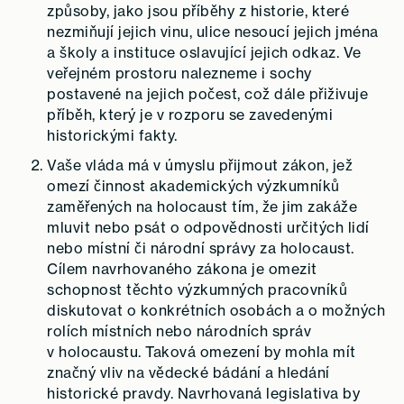
způsoby, jako jsou příběhy z historie, které
nezmiňují jejich vinu, ulice nesoucí jejich jména
a školy a instituce oslavující jejich odkaz. Ve
veřejném prostoru nalezneme i sochy
postavené na jejich počest, což dále přiživuje
příběh, který je v rozporu se zavedenými
historickými fakty.
Vaše vláda má v úmyslu přijmout zákon, jež
omezí činnost akademických výzkumníků
zaměřených na holocaust tím, že jim zakáže
mluvit nebo psát o odpovědnosti určitých lidí
nebo místní či národní správy za holocaust.
Cílem navrhovaného zákona je omezit
schopnost těchto výzkumných pracovníků
diskutovat o konkrétních osobách a o možných
rolích místních nebo národních správ
v holocaustu. Taková omezení by mohla mít
značný vliv na vědecké bádání a hledání
historické pravdy. Navrhovaná legislativa by