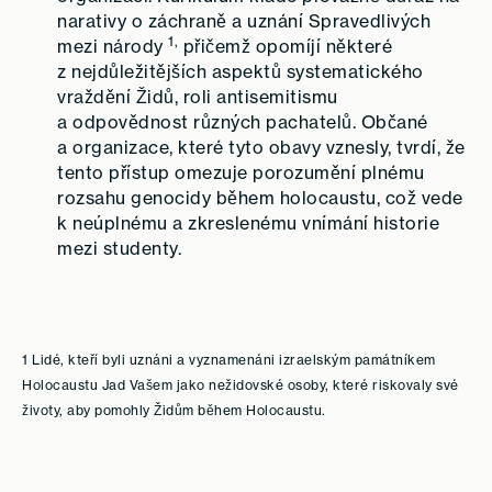
narativy o záchraně a uznání Spravedlivých
1,
mezi národy
přičemž opomíjí některé
z nejdůležitějších aspektů systematického
vraždění Židů, roli antisemitismu
a odpovědnost různých pachatelů. Občané
a organizace, které tyto obavy vznesly, tvrdí, že
tento přístup omezuje porozumění plnému
rozsahu genocidy během holocaustu, což vede
k neúplnému a zkreslenému vnímání historie
mezi studenty.
1 Lidé, kteří byli uznáni a vyznamenáni izraelským památníkem
Holocaustu Jad Vašem jako nežidovské osoby, které riskovaly své
životy, aby pomohly Židům během Holocaustu.