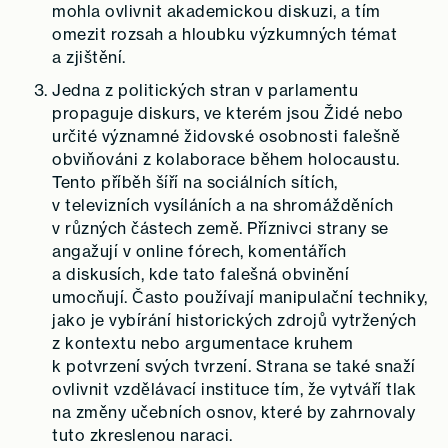
mohla ovlivnit akademickou diskuzi, a tím
omezit rozsah a hloubku výzkumných témat
a zjištění.
Jedna z politických stran v parlamentu
propaguje diskurs, ve kterém jsou Židé nebo
určité významné židovské osobnosti falešně
obviňováni z kolaborace během holocaustu.
Tento příběh šíří na sociálních sítích,
v televizních vysíláních a na shromážděních
v různých částech země. Příznivci strany se
angažují v online fórech, komentářích
a diskusích, kde tato falešná obvinění
umocňují. Často používají manipulační techniky,
jako je vybírání historických zdrojů vytržených
z kontextu nebo argumentace kruhem
k potvrzení svých tvrzení. Strana se také snaží
ovlivnit vzdělávací instituce tím, že vytváří tlak
na změny učebních osnov, které by zahrnovaly
tuto zkreslenou naraci.