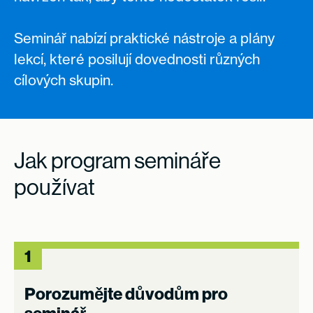
Seminář nabízí praktické nástroje a plány
lekcí, které posilují dovednosti různých
cílových skupin.
Jak program semináře
používat
1
Porozumějte důvodům pro
seminář