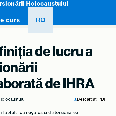
rsionării Holocaustului
e curs
RO
iniția de lucru a
ionării
laborată de IHRA
Holocaustului
Descărcați PDF
ii faptului că negarea și distorsionarea