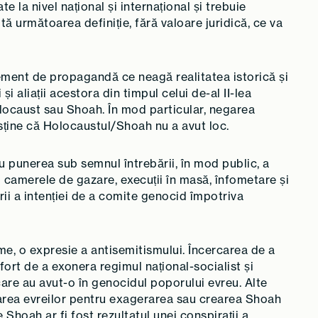
 la nivel național și internațional și trebuie
ă următoarea definiție, fără valoare juridică, ce va
ement de propagandă ce neagă realitatea istorică și
i aliații acestora din timpul celui de-al II-lea
ocaust sau Shoah. În mod particular, negarea
usține că Holocaustul/Shoah nu a avut loc.
punerea sub semnul întrebării, în mod public, a
camerele de gazare, execuții în masă, înfometare și
ii a intenției de a comite genocid împotriva
me, o expresie a antisemitismului. Încercarea de a
fort de a exonera regimul național-socialist și
are au avut-o în genocidul poporului evreu. Alte
zarea evreilor pentru exagerarea sau crearea Shoah
e Shoah ar fi fost rezultatul unei conspirații a