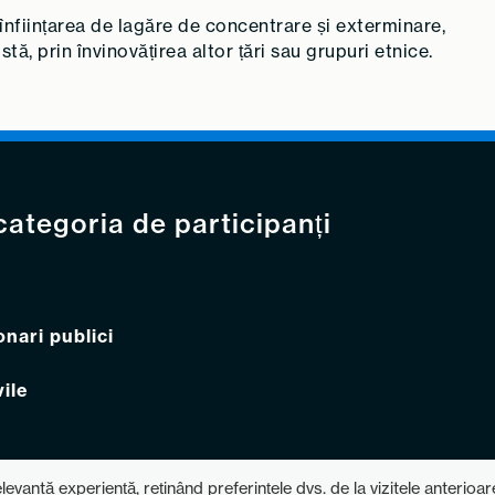
 înființarea de lagăre de concentrare și exterminare,
, prin învinovățirea altor țări sau grupuri etnice.
 categoria de participanți
onari publici
vile
vantă experiență, reținând preferințele dvs. de la vizitele anterioar