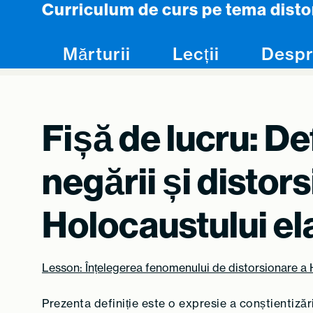
Curriculum de curs pe tema disto
Skip to content
Mărturii
Lecții
Despr
Fișă de lucru: Def
negării și distors
Holocaustului e
Lesson: Înțelegerea fenomenului de distorsionare a 
Prezenta definiție este o expresie a conștientizăr