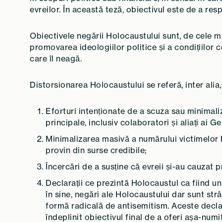
evreilor. În această teză, obiectivul este de a res
Obiectivele negării Holocaustului sunt, de cele mai
promovarea ideologiilor politice și a condițiilor
care îl neagă.
Distorsionarea Holocaustului se referă, inter alia, 
Eforturi intenționate de a scuza sau minimal
principale, inclusiv colaboratori și aliați ai G
Minimalizarea masivă a numărului victimelor H
provin din surse credibile;
Încercări de a susține că evreii și-au cauzat 
Declarații ce prezintă Holocaustul ca fiind un
în sine, negări ale Holocaustului dar sunt st
formă radicală de antisemitism. Aceste declar
îndeplinit obiectivul final de a oferi așa-numi