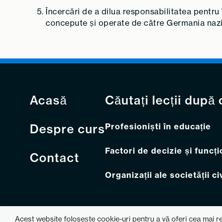
Încercări de a dilua responsabilitatea pentru
concepute și operate de către Germania nazistă
Acasă
Căutați lecții după
Despre curs
Profesioniști în educație
Factori de decizie și funcți
Contact
Organizații ale societății ci
Acest website folosește cookie-uri pentru a vă oferi cea mai rele