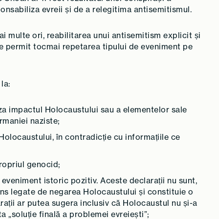
ponsabiliza evreii și de a relegitima antisemitismul.
 multe ori, reabilitarea unui antisemitism explicit și
 ce permit tocmai repetarea tipului de eveniment pe
la:
iza impactul Holocaustului sau a elementelor sale
ermaniei naziste;
olocaustului, în contradicție cu informațiile ce
propriul genocid;
 eveniment istoric pozitiv. Aceste declarații nu sunt,
râns legate de negarea Holocaustului și constituie o
ații ar putea sugera inclusiv că Holocaustul nu și-a
ta „soluție finală a problemei evreiești”;