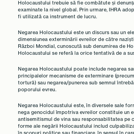
Holocaustului trebuie să fie combătute și denunțate
examinate la nivel global. Prin urmare, IHRA adopt
fi utilizată ca instrument de lucru.
Negarea Holocaustului este un discurs sau un el
dimensiunea exterminării evreilor de către naziști ș
Război Mondial, cunoscută sub denumirea de Hol
Holocaustului se referă la orice tentativă de a s
Negarea Holocaustului poate include negarea sau 
principalelor mecanisme de exterminare (precum 
tortură) sau negarea/punerea sub semnul întrebăr
poporului evreu.
Negarea Holocaustului este, în diversele sale for
nega genocidul împotriva evreilor constituie un e
antisemitismul de vina sau responsabilitatea pe c
forme ale negării Holocaustului includ culpabili
în scopuri politice sau financiare, în sensul în car