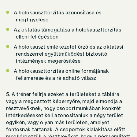
A holokauszttorzítás azonosítása és
megfigyelése
Az oktatás támogatása a holokauszttorzítás
elleni fellépésben
A holokauszt emlékezetét őrző és az oktatási
rendszerrel együttműködést biztosító
intézmények megerősítése
A holokauszttorzítás online formájának
felismerése és a rá adható válasz
5. A tréner felírja ezeket a területeket a táblára
vagy a megosztott képernyőre, majd elmondja a
résztvevőknek, hogy csoportmunkában konkrét
intézkedéseket kell azonosítaniuk a négy terület
egyikén, vagy olyan más területen, amelyet
fontosnak tartanak. A csoportok kialakítása előtt
megkérdezzük a résztvevőket, hogy a négy említett