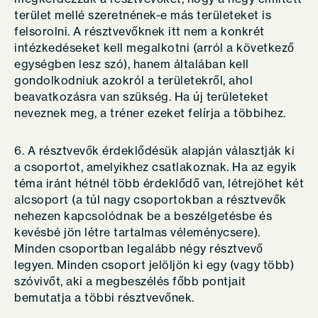
terület mellé szeretnének-e más területeket is
felsorolni. A résztvevőknek itt nem a konkrét
intézkedéseket kell megalkotni (arról a következő
egységben lesz szó), hanem általában kell
gondolkodniuk azokról a területekről, ahol
beavatkozásra van szükség. Ha új területeket
neveznek meg, a tréner ezeket felírja a többihez.
6. A résztvevők érdeklődésük alapján választják ki
a csoportot, amelyikhez csatlakoznak. Ha az egyik
téma iránt hétnél több érdeklődő van, létrejöhet két
alcsoport (a túl nagy csoportokban a résztvevők
nehezen kapcsolódnak be a beszélgetésbe és
kevésbé jön létre tartalmas véleménycsere).
Minden csoportban legalább négy résztvevő
legyen. Minden csoport jelöljön ki egy (vagy több)
szóvivőt, aki a megbeszélés főbb pontjait
bemutatja a többi résztvevőnek.