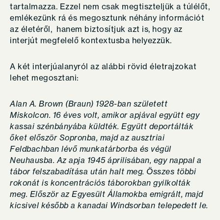
tartalmazza. Ezzel nem csak megtiszteljük a túlélőt,
emlékezünk rá és megosztunk néhány információt
az életéről, hanem biztosítjuk azt is, hogy az
interjút megfelelő kontextusba helyezzük.
A két interjúalanyról az alábbi rövid életrajzokat
lehet megosztani:
Alan A. Brown (Braun) 1928-ban született
Miskolcon. 16 éves volt, amikor apjával együtt egy
kassai szénbányába küldték. Együtt deportálták
őket először Sopronba, majd az ausztriai
Feldbachban lévő munkatárborba és végül
Neuhausba. Az apja 1945 áprilisában, egy nappal a
tábor felszabadítása után halt meg. Összes többi
rokonát is koncentrációs táborokban gyilkolták
meg. Először az Egyesült Államokba emigrált, majd
kicsivel később a kanadai Windsorban telepedett le.