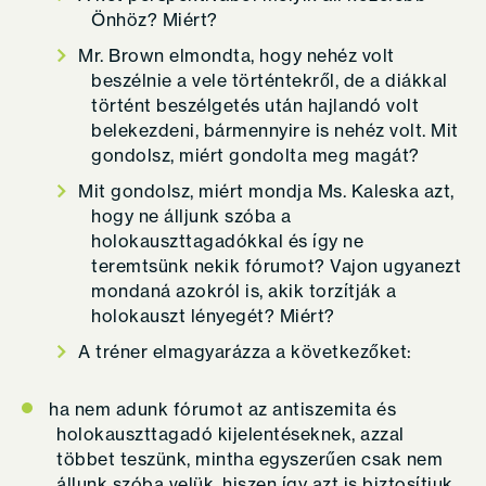
Önhöz? Miért?
Mr. Brown elmondta, hogy nehéz volt
beszélnie a vele történtekről, de a diákkal
történt beszélgetés után hajlandó volt
belekezdeni, bármennyire is nehéz volt. Mit
gondolsz, miért gondolta meg magát?
Mit gondolsz, miért mondja Ms. Kaleska azt,
hogy ne álljunk szóba a
holokauszttagadókkal és így ne
teremtsünk nekik fórumot? Vajon ugyanezt
mondaná azokról is, akik torzítják a
holokauszt lényegét? Miért?
A tréner elmagyarázza a következőket:
ha nem adunk fórumot az antiszemita és
holokauszttagadó kijelentéseknek, azzal
többet teszünk, mintha egyszerűen csak nem
állunk szóba velük, hiszen így azt is biztosítjuk,