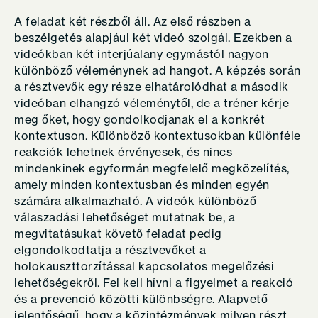
A feladat két részből áll. Az első részben a
beszélgetés alapjául két videó szolgál. Ezekben a
videókban két interjúalany egymástól nagyon
különböző véleménynek ad hangot. A képzés során
a résztvevők egy része elhatárolódhat a második
videóban elhangzó véleménytől, de a tréner kérje
meg őket, hogy gondolkodjanak el a konkrét
kontextuson. Különböző kontextusokban különféle
reakciók lehetnek érvényesek, és nincs
mindenkinek egyformán megfelelő megközelítés,
amely minden kontextusban és minden egyén
számára alkalmazható. A videók különböző
válaszadási lehetőséget mutatnak be, a
megvitatásukat követő feladat pedig
elgondolkodtatja a résztvevőket a
holokauszttorzítással kapcsolatos megelőzési
lehetőségekről. Fel kell hívni a figyelmet a reakció
és a prevenció közötti különbségre. Alapvető
jelentőségű, hogy a közintézmények milyen részt