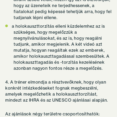
hogy az üzeneteik ne terjedhessenek, a
fiatalokat pedig képessé tehetjük arra, hogy fel
tudjanak lépni ellene.
a holokauszttorzítás elleni küzdelemhez az is
szükséges, hogy megelőzzük a
megnyilvánulásokat, és az is, hogy reagálni
tudjunk, amikor megjelenik. A két videó azt
mutatja, hogyan reagáltak ezek az emberek,
amikor holokauszttagadással szembesültek. A
holokauszttagadás és -torzítás kezelésének
azonban nagyon fontos része a megelőzés.
4. A tréner elmondja a résztvevőknek, hogy olyan
konkrét intézkedéseket fognak megbeszélni,
amelyek megelőzhetik a holokauszttorzítást,
mindezt az IHRA és az UNESCO ajánlásai alapján.
Az ajánlások négy területre csoportosíthatók: