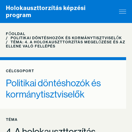
Skip to content
Holokauszttorzítás képzési
program
FŐOLDAL
POLITIKAI DÖNTÉSHOZÓK ÉS KORMÁNYTISZTVISELŐK
TÉMA: 4. A HOLOKAUSZTTORZÍTÁS MEGELŐZÉSE ÉS AZ
ELLENE VALÓ FELLÉPÉS
CÉLCSOPORT
Politikai döntéshozók és
kormánytisztviselők
TÉMA
4. A holokauszttorzítás