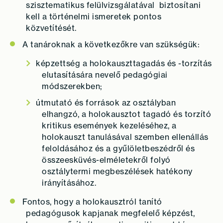
szisztematikus felülvizsgálatával biztosítani
kell a történelmi ismeretek pontos
közvetítését.
A tanároknak a következőkre van szükségük:
képzettség a holokauszttagadás és -torzítás
elutasítására nevelő pedagógiai
módszerekben;
útmutató és források az osztályban
elhangzó, a holokausztot tagadó és torzító
kritikus események kezeléséhez, a
holokauszt tanulásával szemben ellenállás
feloldásához és a gyűlöletbeszédről és
összeesküvés-elméletekről folyó
osztálytermi megbeszélések hatékony
irányításához.
Fontos, hogy a holokausztról tanító
pedagógusok kapjanak megfelelő képzést,