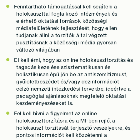
Fenntartható támogatással kell segíteni a
holokauszttal foglalkozó intézmények és
elérhető oktatási források közösségi
médiafelületének fejlesztését, hogy ellen
tudjanak állni a torzítók által végzett
pusztításnak a közösségi média gyorsan
változó világában
El kell érni, hogy az online holokauszttorzítás és
tagadás kezelése szisztematikusan és
holisztikusan épüljön be az antiszemitizmust,
gyűlöletbeszédet és/vagy dezinformációt
célzó nemzeti intézkedési tervekbe, ideértve a
pedagógiai ajánlásoknak megfelelő oktatási
kezdeményezéseket is.
Fel kell hívni a figyelmet az online
holokauszttorzításra és a MI-ben rejlő, a
holokauszt torzítását terjesztő veszélyekre, és
pontos információt kell közzétenni a