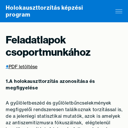
Skip to content
Holokauszttorzítás képzési
program
Feladatlapok
csoportmunkához
PDF letöltése
1.A holokauszttorzítás azonosítása és
megfigyelése
A gyűlöletbeszéd és gyűlöletbűncselekmények
megfigyelői rendszeresen találkoznak torzítással is,
de a jelenlegi statisztikai mutatók, azok is amelyek
az antiszemitizmusra fókuszálnak, elégtelenül