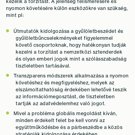
kezelik a torzítást. A jelenség felismerésére és
nyomon követésére külön eszközökre van szükség,
mint pl:
Útmutatók kidolgozása a gyűlöletbeszédet és
gyűlöletbűncselekményeket figyelemmel
követő csoportoknak, hogy hatékonyan tudják
kezelni a torzítást a nemzetközi sztenderdek
és olyan emberi jogok mint a szólásszabadság
tiszteletben tartásával.
Transzparens módszerek alkalmazása a nyomon
követéshez és megfigyeléshez, melyek az
elszámoltathatóság érdekében lehetővé teszik
az információmegosztást, de tiszteletben
tartják az adatvédelemhez való jogot.
Mivel a probléma globális megoldást kíván,
minden érdekelt felet be kell vonni az
együttműködésbe és a párbeszédbe a közös
stratégiák kidolgozása érdekében.