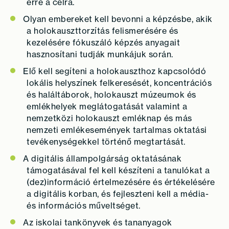
erre a célra.
Olyan embereket kell bevonni a képzésbe, akik
a holokauszttorzítás felismerésére és
kezelésére fókuszáló képzés anyagait
hasznosítani tudják munkájuk során.
Elő kell segíteni a holokauszthoz kapcsolódó
lokális helyszínek felkeresését, koncentrációs
és haláltáborok, holokauszt múzeumok és
emlékhelyek meglátogatását valamint a
nemzetközi holokauszt emléknap és más
nemzeti emlékesemények tartalmas oktatási
tevékenységekkel történő megtartását.
A digitális állampolgárság oktatásának
támogatásával fel kell készíteni a tanulókat a
(dez)információ értelmezésére és értékelésére
a digitális korban, és fejleszteni kell a média-
és információs műveltséget.
Az iskolai tankönyvek és tananyagok