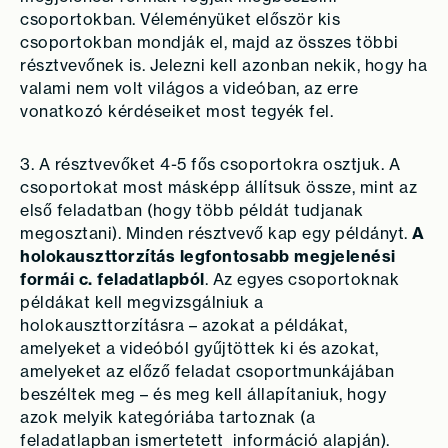
csoportokban. Véleményüket először kis
csoportokban mondják el, majd az összes többi
résztvevőnek is. Jelezni kell azonban nekik, hogy ha
valami nem volt világos a videóban, az erre
vonatkozó kérdéseiket most tegyék fel.
3. A résztvevőket 4-5 fős csoportokra osztjuk. A
csoportokat most másképp állítsuk össze, mint az
első feladatban (hogy több példát tudjanak
megosztani). Minden résztvevő kap egy példányt.
A
holokauszttorzítás legfontosabb megjelenési
formái c. feladatlapból
. Az egyes csoportoknak
példákat kell megvizsgálniuk a
holokauszttorzításra – azokat a példákat,
amelyeket a videóból gyűjtöttek ki és azokat,
amelyeket az előző feladat csoportmunkájában
beszéltek meg – és meg kell állapítaniuk, hogy
azok melyik kategóriába tartoznak (a
feladatlapban ismertetett információ alapján).