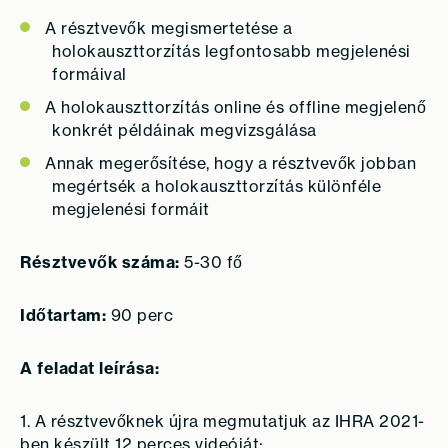
A résztvevők megismertetése a
holokauszttorzítás legfontosabb megjelenési
formáival
A holokauszttorzítás online és offline megjelenő
konkrét példáinak megvizsgálása
Annak megerősítése, hogy a résztvevők jobban
megértsék a holokauszttorzítás különféle
megjelenési formáit
Résztvevők száma:
5-30 fő
Időtartam:
90 perc
A feladat leírása:
1. A résztvevőknek újra megmutatjuk az IHRA 2021-
ben készült 12 perces videóját: