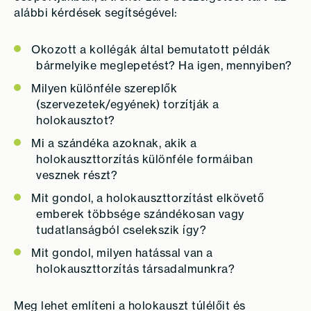
alábbi kérdések segítségével:
Okozott a kollégák által bemutatott példák
bármelyike meglepetést? Ha igen, mennyiben?
Milyen különféle szereplők
(szervezetek/egyének) torzítják a
holokausztot?
Mi a szándéka azoknak, akik a
holokauszttorzítás különféle formáiban
vesznek részt?
Mit gondol, a holokauszttorzítást elkövető
emberek többsége szándékosan vagy
tudatlanságból cselekszik így?
Mit gondol, milyen hatással van a
holokauszttorzítás társadalmunkra?
Meg lehet említeni a holokauszt túlélőit és