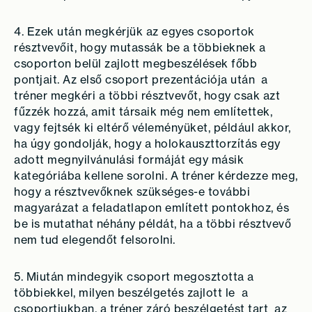
4. Ezek után megkérjük az egyes csoportok
résztvevőit, hogy mutassák be a többieknek a
csoporton belül zajlott megbeszélések főbb
pontjait. Az első csoport prezentációja után a
tréner megkéri a többi résztvevőt, hogy csak azt
fűzzék hozzá, amit társaik még nem említettek,
vagy fejtsék ki eltérő véleményüket, például akkor,
ha úgy gondolják, hogy a holokauszttorzítás egy
adott megnyilvánulási formáját egy másik
kategóriába kellene sorolni. A tréner kérdezze meg,
hogy a résztvevőknek szükséges-e további
magyarázat a feladatlapon említett pontokhoz, és
be is mutathat néhány példát, ha a többi résztvevő
nem tud elegendőt felsorolni
.
5. Miután mindegyik csoport megosztotta a
többiekkel, milyen beszélgetés zajlott le a
csoportjukban, a tréner záró beszélgetést tart az