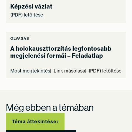
Képzési vázlat
(PDF) letöltése
OLVASÁS
A holokauszttorzítás legfontosabb
megjelenési formái – Feladatlap
Most megtekintés
Link másolása
(PDF) letöltése
Még ebben a témában
Téma áttekintése