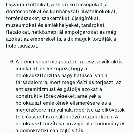
leszármazottaikat, a zsidó közösségeket, a
döntéshozókat és kormányzati hivatalnokokat,
történészeket, szakértőket, újságírókat,
múzeumokat és emlékhelyeket, tanárokat,
fiatalokat, hétköznapi állampolgárokat és még
azokat az embereket is, akik maguk torzítják a
holokausztot.
A tréner végül megköszöni a résztvevők aktív
munkáját, és leszögezi, hogy a
holokauszttorzítás nagy hatással van a
társadalomra, mert megerősíti és terjeszti az
antiszemitizmust és gátolja azokat a
konstruktív törekvéseket, amelyek a
holokauszt emlékének elismerésére és a
megőrzésére irányulnak, ideértve az elkövetők
felelősségét is a különböző országokban. A
holokauszt torzítása hozzájárul a tudomány és
a demokratikusan zajló viták