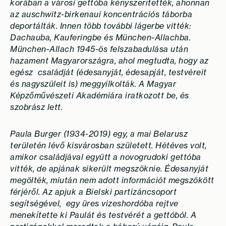
korában a városi gettóba kényszerítették, ahonnan
az auschwitz-birkenaui koncentrációs táborba
deportálták. Innen
több további lágerbe vitték:
Dachauba, Kauferingbe és München-Allachba.
München-Allach 1945-ös felszabadulása után
hazament Magyarországra, ahol megtudta, hogy az
egész
családját (édesanyját, édesapját, testvéreit
és nagyszüleit is) meggyilkolták. A Magyar
Képzőművészeti Akadémiára iratkozott be, és
szobrász lett.
Paula Burger (1934-2019) egy, a mai Belarusz
területén lévő kisvárosban született. Hétéves volt,
amikor családjával együtt a novogrudoki gettóba
vitték, de apjának sikerült megszöknie. Édesanyját
megölték, miután nem adott információt megszökött
férjéről. Az apjuk a Bielski partizáncsoport
segítségével, egy üres vizeshordóba rejtve
menekítette ki Paulát és testvérét a gettóból. A