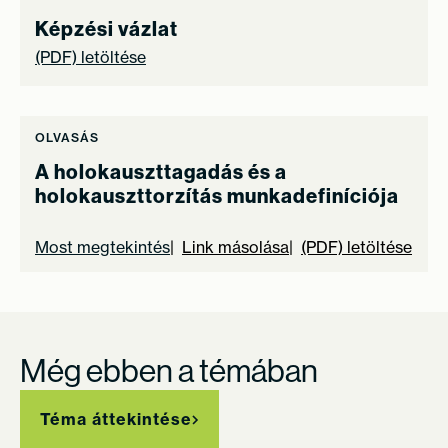
Képzési vázlat
(PDF) letöltése
OLVASÁS
A holokauszttagadás és a
holokauszttorzítás munkadefiníciója
Most megtekintés
Link másolása
(PDF) letöltése
Még ebben a témában
Téma áttekintése