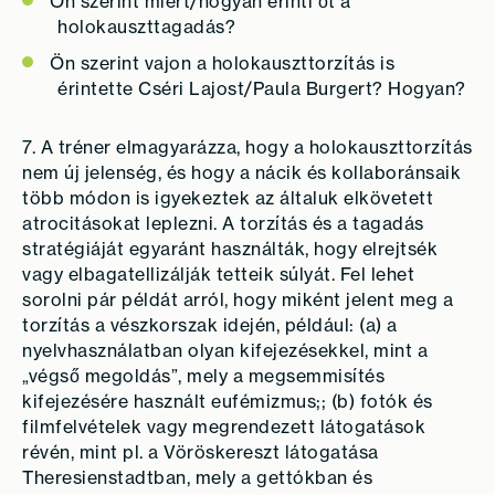
Ön szerint miért/hogyan érinti őt a
holokauszttagadás?
Ön szerint vajon a holokauszttorzítás is
érintette Cséri Lajost/Paula Burgert? Hogyan?
7. A tréner elmagyarázza, hogy a holokauszttorzítás
nem új jelenség, és hogy a nácik és kollaboránsaik
több módon is igyekeztek az általuk elkövetett
atrocitásokat leplezni. A torzítás és a tagadás
stratégiáját egyaránt használták, hogy elrejtsék
vagy elbagatellizálják tetteik súlyát. Fel lehet
sorolni pár példát arról, hogy miként jelent meg a
torzítás a vészkorszak idején, például: (a) a
nyelvhasználatban olyan kifejezésekkel, mint a
„végső megoldás”, mely a megsemmisítés
kifejezésére használt eufémizmus;
; (b) fotók és
filmfelvételek vagy megrendezett látogatások
révén, mint pl. a Vöröskereszt látogatása
Theresienstadtban,
mely a gettókban és