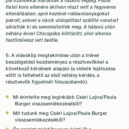
partizánokkal maradtak a háború végéig. Paula
fiatal kora ellenére aktívan részt vett a fegyveres
ellenállásban: apró kezével robbanóanyagokat
pakolt, amivel a nácik utánpótlást szállító vonatait
siklatták ki és semmisítették meg. A háború után
néhány évvel Chicagóba költözött, ahol sikeres
festőművész lett belőle.
6. A videóklip megtekintése után a tréner
beszélgetést kezdeményez a résztvevőkkel a
következő kérdések alapján (a videók lejátszása
előtt is feltehető az első néhány kérdés, a
résztvevők figyelmét fókuszálandó):
Mi érintette meg leginkább Cséri Lajos/Paula
Burger visszaemlékezéséből?
Mit tudunk meg Cséri Lajos/Paula Burger
visszaemlékezéséből?