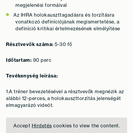
megjelenési formáival
Az IHRA holokauszttagadásra és torzításra
vonatkozó definíciójának megismertetése, a
definíció kritikai értelmezésének elmélyítése
Résztvevők száma:
5-30 fő
Időtartam:
90 perc
Tevékenység leírása:
1.A tréner bevezetésével a résztvevők megnézik az
alábbi 12-perces, a holokauszttorzítás jelenségét
elmagyarázó videót.
Accept
Hirdetés
cookies to view the content.