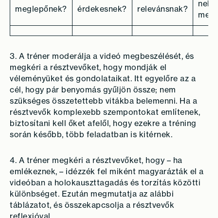
nehe
meglepőnek?
érdekesnek?
relevánsnak?
megé
3. A tréner moderálja a videó megbeszélését, és
megkéri a résztvevőket, hogy mondják el
véleményüket és gondolataikat. Itt egyelőre az a
cél, hogy pár benyomás gyűljön össze; nem
szükséges összetettebb vitákba belemenni. Ha a
résztvevők komplexebb szempontokat említenek,
biztosítani kell őket afelől, hogy ezekre a tréning
során később, több feladatban is kitérnek.
4. A tréner megkéri a résztvevőket, hogy – ha
emlékeznek, – idézzék fel miként magyarázták el a
videóban a holokauszttagadás és torzítás közötti
különbséget. Ezután megmutatja az alábbi
táblázatot, és összekapcsolja a résztvevők
reflexióval.