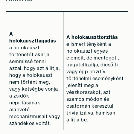
A
A holokauszttorzítás
holokauszttagadás
elismeri tényként a
a holokauszt
holokauszt egyes
történetét akarja
elemeit, de mentegeti,
semmissé tenni
bagatellizálja, dicsőíti
azzal, hogy azt állítja,
vagy épp pozitív
hogy a holokauszt
történelmi eseményként
nem történt meg,
jeleníti meg a
vagy kétségbe vonja
vészkorszakot, azt
a zsidók
számos módon és
népirtásának
csatornán keresztül
alapvető
trivializálva, hamisan
mechanizmusait vagy
állítja be.
szándékos voltát.