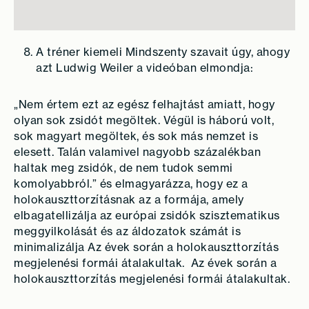
A tréner kiemeli Mindszenty szavait úgy, ahogy
azt Ludwig Weiler a videóban elmondja:
„Nem értem ezt az egész felhajtást amiatt, hogy
olyan sok zsidót megöltek. Végül is háború volt,
sok magyart megöltek, és sok más nemzet is
elesett. Talán valamivel nagyobb százalékban
haltak meg zsidók, de nem tudok semmi
komolyabbról.” és elmagyarázza, hogy ez a
holokauszttorzításnak az a formája, amely
elbagatellizálja az európai zsidók szisztematikus
meggyilkolását és az áldozatok számát is
minimalizálja Az évek során a holokauszttorzítás
megjelenési formái átalakultak. Az évek során a
holokauszttorzítás megjelenési formái átalakultak.