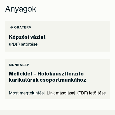
Anyagok
ÓRATERV
Képzési vázlat
(PDF) letöltése
MUNKALAP
Melléklet – Holokauszttorzító
karikatúrák csoportmunkához
Most megtekintés
Link másolása
(PDF) letöltése