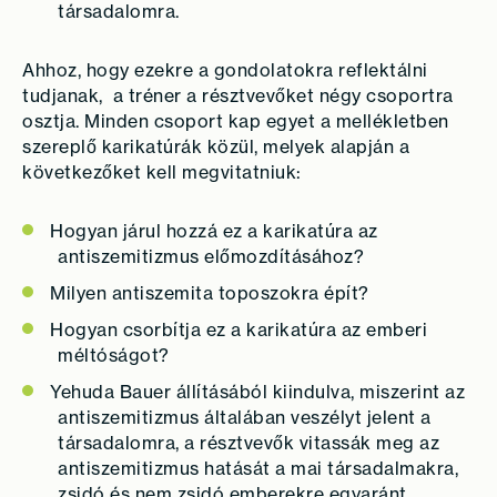
társadalomra.
Ahhoz, hogy ezekre a gondolatokra reflektálni
tudjanak, a tréner a résztvevőket négy csoportra
osztja. Minden csoport kap egyet a mellékletben
szereplő karikatúrák közül, melyek alapján a
következőket kell megvitatniuk:
Hogyan járul hozzá ez a karikatúra az
antiszemitizmus előmozdításához?
Milyen antiszemita toposzokra épít?
Hogyan csorbítja ez a karikatúra az emberi
méltóságot?
Yehuda Bauer állításából kiindulva, miszerint az
antiszemitizmus általában veszélyt jelent a
társadalomra, a résztvevők vitassák meg az
antiszemitizmus hatását a mai társadalmakra,
zsidó és nem zsidó emberekre egyaránt.