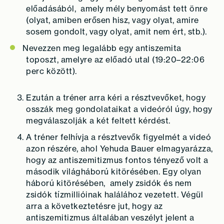
előadásából, amely mély benyomást tett önre
(olyat, amiben erősen hisz, vagy olyat, amire
sosem gondolt, vagy olyat, amit nem ért, stb.).
Nevezzen meg legalább egy antiszemita
toposzt, amelyre az előadó utal (19:20–22:06
perc között).
Ezután a tréner arra kéri a résztvevőket, hogy
osszák meg gondolataikat a videóról úgy, hogy
megválaszolják a két feltett kérdést.
A tréner felhívja a résztvevők figyelmét a videó
azon részére, ahol Yehuda Bauer elmagyarázza,
hogy az antiszemitizmus fontos tényező volt a
második világháború kitörésében. Egy olyan
háború kitörésében, amely zsidók és nem
zsidók tízmillióinak halálához vezetett. Végül
arra a következtetésre jut, hogy az
antiszemitizmus általában veszélyt jelent a