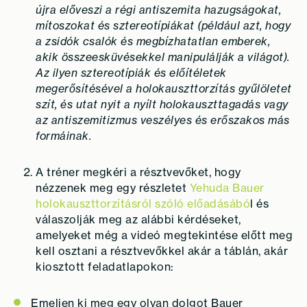
újra előveszi a régi antiszemita hazugságokat,
mítoszokat és sztereotípiákat (például azt, hogy
a zsidók csalók és megbízhatatlan emberek,
akik összeesküvésekkel manipulálják a világot).
Az ilyen sztereotípiák és előítéletek
megerősítésével a holokauszttorzítás gyűlöletet
szít, és utat nyit a nyílt holokauszttagadás vagy
az antiszemitizmus veszélyes és erőszakos más
formáinak.
A tréner megkéri a résztvevőket, hogy
nézzenek meg egy részletet
Yehuda Bauer
holokauszttorzításról szóló előadásábó
l és
válaszolják meg az alábbi kérdéseket,
amelyeket még a videó megtekintése előtt meg
kell osztani a résztvevőkkel akár a táblán, akár
kiosztott feladatlapokon:
Emeljen ki meg egy olyan dolgot Bauer