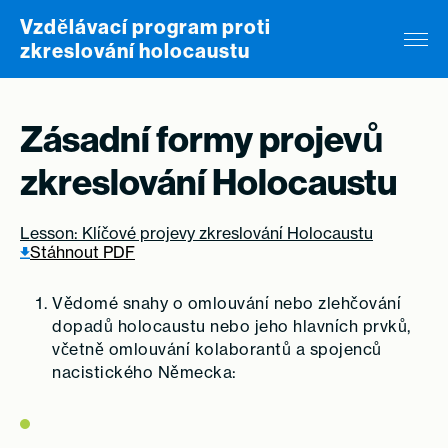
Skip to content
Vzdělávací program proti
zkreslování holocaustu
Zásadní formy projevů
zkreslování Holocaustu
Lesson: Klíčové projevy zkreslování Holocaustu
Stáhnout PDF
Vědomé snahy o omlouvání nebo zlehčování
dopadů holocaustu nebo jeho hlavních prvků,
včetně omlouvání kolaborantů a spojenců
nacistického Německa: