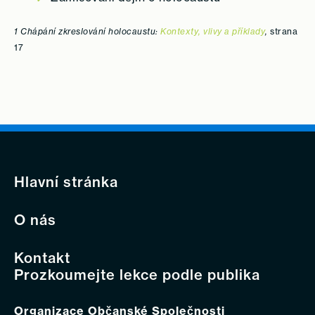
1
Chápání zkreslování holocaustu:
Kontexty, vlivy a příklady
,
strana
17
Hlavní stránka
O nás
Kontakt
Prozkoumejte lekce podle publika
Organizace Občanské Společnosti