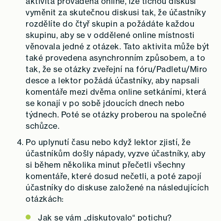
aktivita prováděna online, lze tichou diskusi
vyměnit za skutečnou diskusi tak, že účastníky
rozdělíte do čtyř skupin a požádáte každou
skupinu, aby se v oddělené online místnosti
věnovala jedné z otázek. Tato aktivita může být
také provedena asynchronním způsobem, a to
tak, že se otázky zveřejní na fóru/Padletu/Miro
desce a lektor požádá účastníky, aby napsali
komentáře mezi dvěma online setkáními, která
se konají v po sobě jdoucích dnech nebo
týdnech. Poté se otázky proberou na společné
schůzce.
Po uplynutí času nebo když lektor zjistí, že
účastníkům došly nápady, vyzve účastníky, aby
si během několika minut přečetli všechny
komentáře, které dosud nečetli, a poté zapojí
účastníky do diskuse založené na následujících
otázkách:
Jak se vám „diskutovalo“ potichu?