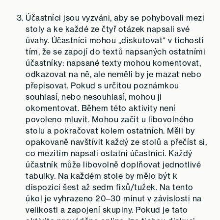
Účastníci jsou vyzváni, aby se pohybovali mezi
stoly a ke každé ze čtyř otázek napsali své
úvahy. Účastníci mohou „diskutovat“ v tichosti
tím, že se zapojí do textů napsaných ostatními
účastníky: napsané texty mohou komentovat,
odkazovat na ně, ale neměli by je mazat nebo
přepisovat. Pokud s určitou poznámkou
souhlasí, nebo nesouhlasí, mohou ji
okomentovat. Během této aktivity není
povoleno mluvit. Mohou začít u libovolného
stolu a pokračovat kolem ostatních. Měli by
opakovaně navštívit každý ze stolů a přečíst si,
co mezitím napsali ostatní účastníci. Každý
účastník může libovolně doplňovat jednotlivé
tabulky. Na každém stole by mělo být k
dispozici šest až sedm fixů/tužek. Na tento
úkol je vyhrazeno 20–30 minut v závislosti na
velikosti a zapojení skupiny. Pokud je tato