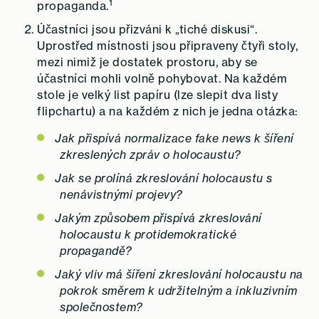
1
propaganda.
Účastníci jsou přizváni k „tiché diskusi“.
Uprostřed místnosti jsou připraveny čtyři stoly,
mezi nimiž je dostatek prostoru, aby se
účastníci mohli volně pohybovat. Na každém
stole je velký list papíru (lze slepit dva listy
flipchartu) a na každém z nich je jedna otázka:
Jak přispívá normalizace fake news k šíření
zkreslených zpráv o holocaustu?
Jak se prolíná zkreslování holocaustu s
nenávistnými projevy?
Jakým způsobem přispívá zkreslování
holocaustu k protidemokratické
propagandě?
Jaký vliv má šíření zkreslování holocaustu na
pokrok směrem k udržitelným a inkluzivním
společnostem?