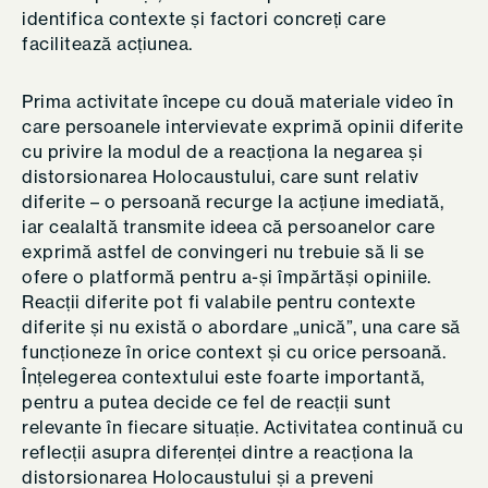
identifica contexte și factori concreți care
facilitează acțiunea.
Prima activitate începe cu două materiale video în
care persoanele intervievate exprimă opinii diferite
cu privire la modul de a reacționa la negarea și
distorsionarea Holocaustului, care sunt relativ
diferite – o persoană recurge la acțiune imediată,
iar cealaltă transmite ideea că persoanelor care
exprimă astfel de convingeri nu trebuie să li se
ofere o platformă pentru a-și împărtăși opiniile.
Reacții diferite pot fi valabile pentru contexte
diferite și nu există o abordare „unică”, una care să
funcționeze în orice context și cu orice persoană.
Înțelegerea contextului este foarte importantă,
pentru a putea decide ce fel de reacții sunt
relevante în fiecare situație. Activitatea continuă cu
reflecții asupra diferenței dintre a reacționa la
distorsionarea Holocaustului și a preveni