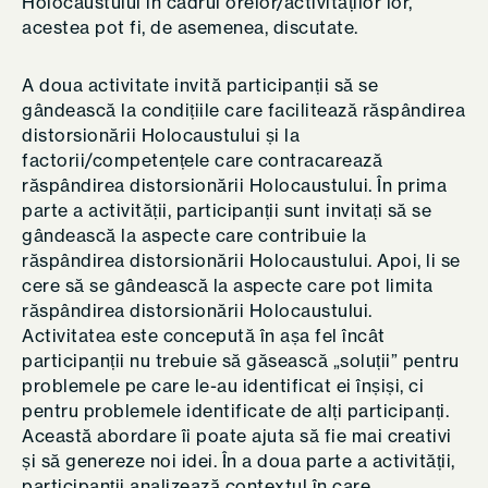
Holocaustului în cadrul orelor/activităților lor,
acestea pot fi, de asemenea, discutate.
A doua activitate invită participanții să se
gândească la condițiile care facilitează răspândirea
distorsionării Holocaustului și la
factorii/competențele care contracarează
răspândirea distorsionării Holocaustului. În prima
parte a activității, participanții sunt invitați să se
gândească la aspecte care contribuie la
răspândirea distorsionării Holocaustului. Apoi, li se
cere să se gândească la aspecte care pot limita
răspândirea distorsionării Holocaustului.
Activitatea este concepută în așa fel încât
participanții nu trebuie să găsească „soluții” pentru
problemele pe care le-au identificat ei înșiși, ci
pentru problemele identificate de alți participanți.
Această abordare îi poate ajuta să fie mai creativi
și să genereze noi idei. În a doua parte a activității,
participanții analizează contextul în care