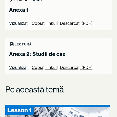
FIȘĂ DE LUCRU
Anexa 1
Vizualizați
Copiați linkul
Descărcați (PDF)
LECTURĂ
Anexa 2: Studii de caz
Vizualizați
Copiați linkul
Descărcați (PDF)
Pe această temă
Lesson 1