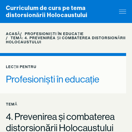
Skip to content
Curriculum de curs pe tema
distorsionării Holocaustului
ACASĂ
PROFESIONIȘTI ÎN EDUCAȚIE
TEMĂ: 4. PREVENIREA ȘI COMBATEREA DISTORSIONĂRII
HOLOCAUSTULUI
LECȚII PENTRU
Profesioniști în educație
TEMĂ
4. Prevenirea și combaterea
distorsionării Holocaustului