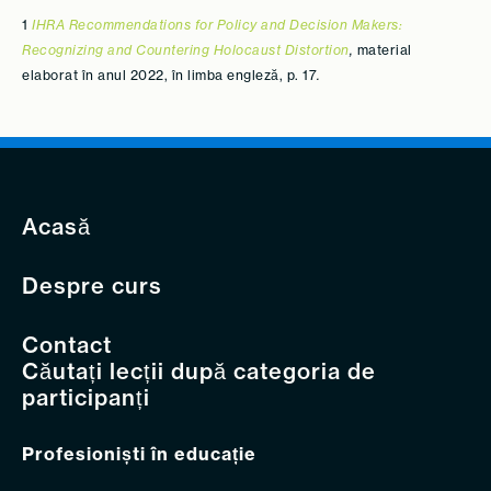
1
IHRA Recommendations for Policy and Decision Makers:
Recognizing and Countering Holocaust Distortion
,
material
elaborat în anul 2022, în limba engleză, p. 17
.
Acasă
Despre curs
Contact
Căutați lecții după categoria de
participanți
Profesioniști în educație