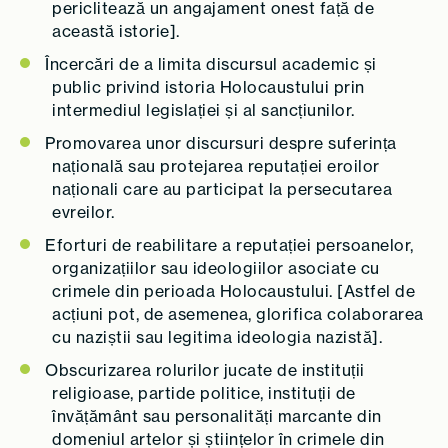
periclitează un angajament onest față de
această istorie].
Încercări de a limita discursul academic și
public privind istoria Holocaustului prin
intermediul legislației și al sancțiunilor.
Promovarea unor discursuri despre suferința
națională sau protejarea reputației eroilor
naționali care au participat la persecutarea
evreilor.
Eforturi de reabilitare a reputației persoanelor,
organizațiilor sau ideologiilor asociate cu
crimele din perioada Holocaustului. [Astfel de
acțiuni pot, de asemenea, glorifica colaborarea
cu naziștii sau legitima ideologia nazistă].
Obscurizarea rolurilor jucate de instituții
religioase, partide politice, instituții de
învățământ sau personalități marcante din
domeniul artelor și științelor în crimele din