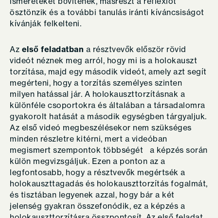
ismereteket bővítenek, másrészt a reflexiót
ösztönzik és a további tanulás iránti kíváncsiságot
kívánják felkelteni.
Az
első feladatban
a résztvevők először rövid
videót néznek meg arról, hogy mi is a holokauszt
torzítása, majd egy második videót, amely azt segít
megérteni, hogy a torzítás személyes szinten
milyen hatással jár. A holokauszttorzításnak a
különféle csoportokra és általában a társadalomra
gyakorolt hatását a második egységben tárgyaljuk.
Az első videó megbeszélésekor nem szükséges
minden részletre kitérni, mert a videóban
megismert szempontok többségét a képzés során
külön megvizsgáljuk. Ezen a ponton az a
legfontosabb, hogy a résztvevők megértsék a
holokauszttagadás és holokauszttorzítás fogalmát,
és tisztában legyenek azzal, hogy bár a két
jelenség gyakran összefonódik, ez a képzés a
holokauszttorzításra összpontosít. Az első feladat