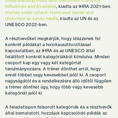
Understanding Holocaust Distortion: Contexts,
Influences and Examples
,
kiadta az IHRA 2021-ben.
History under attack: Holocaust denial and
distortion on social media
, kiadta az
UN és az
UNESCO 2022-ben.
A résztvevőket megkérjük, hogy idézzenek fel
konkrét példákat a holokauszttorzítással
kapcsolatban, az IHRA és az UNESCO által
felállított konkrét kategóriákból kiindulva. Minden
csoport kap egy vagy két kategóriát
tanulmányozásra. A tréner dönthet arról, hogy
ennél többet vagy kevesebbet jelöl ki. A csoport
nagyságától és a rendelkezésre álló időtől függően
a tréner dönthet úgy, hogy több vagy kevesebb
kategóriát jelöl ki
A feladatlapon felsorolt kategóriák és a résztvevők
által bemutatott, hozzájuk kapcsolódó példák az