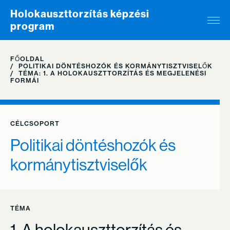
Skip to content
Holokauszttorzítás képzési
program
FŐOLDAL
POLITIKAI DÖNTÉSHOZÓK ÉS KORMÁNYTISZTVISELŐK
TÉMA: 1. A HOLOKAUSZTTORZÍTÁS ÉS MEGJELENÉSI
FORMÁI
CÉLCSOPORT
Politikai döntéshozók és
kormánytisztviselők
TÉMA
1. A holokauszttorzítás és