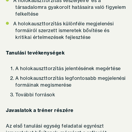
A holokauszttorzítás veszélyeire és a
társadalomra gyakorolt hatásaira való figyelem
felkeltése
A holokauszttorzítás különféle megjelenési
formáiról szerzett ismeretek bővítése és
kritikai értelmezések fejlesztése
Tanulási tevékenységek
A holokauszttorzítás jelentésének megértése
A holokauszttorzítás legfontosabb megjelenési
formáinak megismerése
További források
Javaslatok a tréner részére
Az első tanulási egység feladatai egyrészt