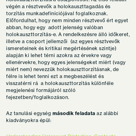
végén a résztvevők a holokauszttagadás és
torzítás munkadefiníciójával foglalkoznak.
Előfordulhat, hogy nem minden résztvevő ért egyet
abban, hogy egy adott jelenség valóban
holokauszttorzítás-e. A rendelkezésre álló időkeret,
illetve a csoport jellemzői (az egyes résztvevők
ismereteinek és kritikai megértésének szintje)
alapján ki lehet térni azokra az érvekre vagy
ellenérvekre, hogy egyes jelenségeket miért (vagy
miért nem) nevezzük holokauszttorzításnak, de
félre is lehet tenni ezt a megbeszélést és
visszatérni rá a holokauszttorzítás különféle
megjelenési formájáról szóló
fejezetben/foglalkozáson.
Az tanulási egység
második feladata
az alábbi
kiadványokra épül: