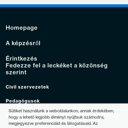
Homepage
A képzésről
Érintkezés
Fedezze fel a leckéket a közönség
szerint
Civil szervezetek
Pedagógusok
Sütiket használunk a weboldalunkon, annak érdekében,
Politikai döntéshozók és kormánytisztviselők
hogy a lehető legjobb élményt nyújtsuk számodra,
megjegyezve preferenciáid és látogatásaid. Az