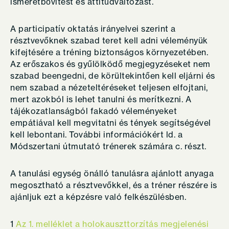
ismeretbővítést és attitűdváltozást.
A participatív oktatás irányelvei szerint a
résztvevőknek szabad teret kell adni véleményük
kifejtésére a tréning biztonságos környezetében.
Az erőszakos és gyűlölködő megjegyzéseket nem
szabad beengedni, de körültekintően kell eljárni és
nem szabad a nézeteltéréseket teljesen elfojtani,
mert azokból is lehet tanulni és merítkezni. A
tájékozatlanságból fakadó véleményeket
empátiával kell megvitatni és tények segítségével
kell lebontani. További információkért ld. a
Módszertani útmutató trénerek számára c. részt.
A tanulási egység önálló tanulásra ajánlott anyaga
megosztható a résztvevőkkel, és a tréner részére is
ajánljuk ezt a képzésre való felkészülésben.
1
Az 1. melléklet a holokauszttorzítás megjelenési