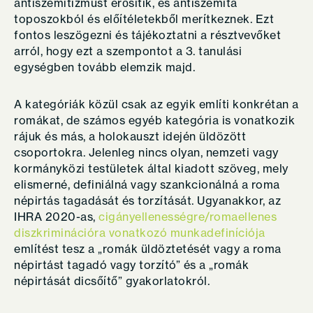
antiszemitizmust erősítik, és antiszemita
toposzokból és előítéletekből merítkeznek. Ezt
fontos leszögezni és tájékoztatni a résztvevőket
arról, hogy ezt a szempontot a 3. tanulási
egységben tovább elemzik majd.
A kategóriák közül csak az egyik említi konkrétan a
romákat, de számos egyéb kategória is vonatkozik
rájuk és más, a holokauszt idején üldözött
csoportokra. Jelenleg nincs olyan, nemzeti vagy
kormányközi testületek által kiadott szöveg, mely
elismerné, definiálná vagy szankcionálná a roma
népirtás tagadását és torzítását. Ugyanakkor, az
IHRA 2020-as,
cigányellenességre/romaellenes
diszkriminációra vonatkozó munkadefiníciója
említést tesz a „romák üldöztetését vagy a roma
népirtást tagadó vagy torzító” és a „romák
népirtását dicsőítő” gyakorlatokról.