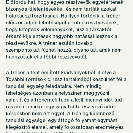
Előfordulhat, hogy egyes résztvevők egyetértenek
bizonyos kijelentésekkel, és nem tartják azokat
holokauszttorzításnak. Ha ilyen történik, a tréner
először adjon lehetőséget a többi résztvevőnek,
hogy kifejtsék véleményüket, hisz a társaktól
érkező kijelentések nagyobb hatással lesznek a
résztvevőkre. A tréner ezután további
szempontokat fűzhet hozzá, olyanokat, amik nem
hangzottak el a többi résztvevőtől.
A tréner a fent említett kiadványokból, illetve a
További források c. rész tartalmából készülhet fel a
tanulási egység feladataira. Nem mindig
lehetséges azonban a helyszínen meggyőzni
valakit, és a trénernek tudnia kell, mennyi időt tud
rászánni, amikor egy vagy több résztvevő adott
kérdésben nem ért egyet. A tréning különböző
tanulási egységei egy átfogó folyamat egymást
kiegészítő elemei, amely fokozatosan eredményez