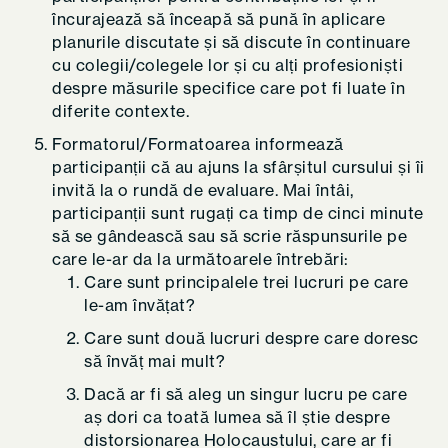
încurajează să înceapă să pună în aplicare
planurile discutate și să discute în continuare
cu colegii/colegele lor și cu alți profesioniști
despre măsurile specifice care pot fi luate în
diferite contexte.
Formatorul/Formatoarea informează
participanții că au ajuns la sfârșitul cursului și îi
invită la o rundă de evaluare. Mai întâi,
participanții sunt rugați ca timp de cinci minute
să se gândească sau să scrie răspunsurile pe
care le-ar da la următoarele întrebări:
Care sunt principalele trei lucruri pe care
le-am învățat?
Care sunt două lucruri despre care doresc
să învăț mai mult?
Dacă ar fi să aleg un singur lucru pe care
aș dori ca toată lumea să îl știe despre
distorsionarea Holocaustului, care ar fi