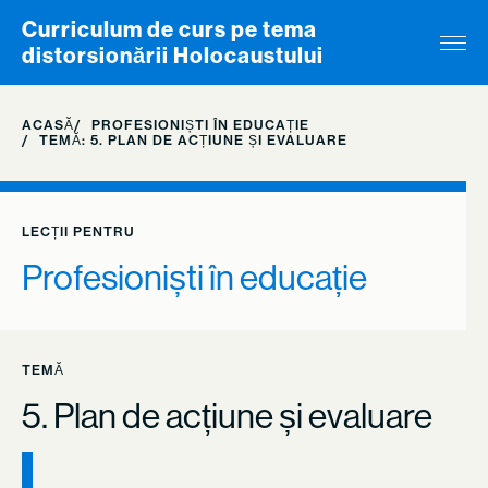
Skip to content
Curriculum de curs pe tema
distorsionării Holocaustului
ACASĂ
PROFESIONIȘTI ÎN EDUCAȚIE
TEMĂ: 5. PLAN DE ACȚIUNE ȘI EVALUARE
LECȚII PENTRU
Profesioniști în educație
TEMĂ
5. Plan de acțiune și evaluare