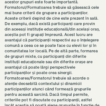
acestor grupuri este foarte importantă.
Formatorul/Formatoarea trebuie să găsească cele
mai bune criterii de grupare a participanților.
Aceste criterii depind de cine este prezent în sală.
De exemplu, dacă există participanți care provin
din aceeași instituție educațională/din același oraș,
aceștia pot fi grupați împreună. Acest lucru are
avantajul că participanții respectivi au o înțelegere
comună a ceea ce se poate face cu elevii lor și în
comunitatea lor locală. Pe de altă parte, formarea
de grupuri mixte, cu participanți din diferite
instituții educaționale sau din diferite orașe are
avantajul că poate lărgi perspectivele
participanților și poate crea sinergii.
Formatoarea/Formatorul trebuie să acorde o
atenție deosebită contextului și dinamicii
participanților atunci când formează grupurile
pentru această sarcină. Dacă timpul permite,
criteriile pot fi discutate cu participanții, astfel
încât aceștia să poată alege grupurile în funcție de