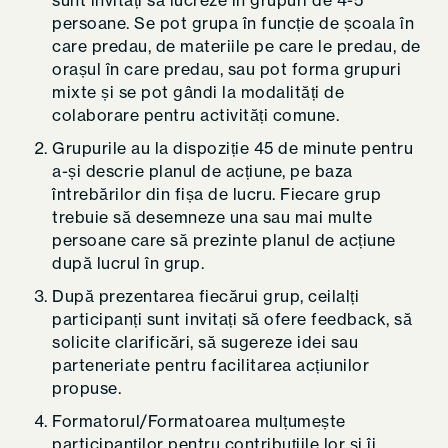
sunt invitați să lucreze în grupuri de 4-5
persoane. Se pot grupa în funcție de școala în
care predau, de materiile pe care le predau, de
orașul în care predau, sau pot forma grupuri
mixte și se pot gândi la modalități de
colaborare pentru activități comune.
Grupurile au la dispoziție 45 de minute pentru
a-și descrie planul de acțiune, pe baza
întrebărilor din fișa de lucru. Fiecare grup
trebuie să desemneze una sau mai multe
persoane care să prezinte planul de acțiune
după lucrul în grup.
După prezentarea fiecărui grup, ceilalți
participanți sunt invitați să ofere feedback, să
solicite clarificări, să sugereze idei sau
parteneriate pentru facilitarea acțiunilor
propuse.
Formatorul/Formatoarea mulțumește
participanților pentru contribuțiile lor și îi