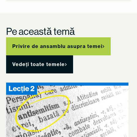
Pe această temă
Privire de ansamblu asupra temei
Vedeți toate temele
Lecție 2