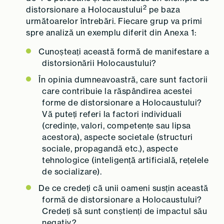
2
distorsionare a Holocaustului
pe baza
următoarelor întrebări. Fiecare grup va primi
spre analiză un exemplu diferit din Anexa 1:
Cunoșteați această formă de manifestare a
distorsionării Holocaustului?
În opinia dumneavoastră, care sunt factorii
care contribuie la răspândirea acestei
forme de distorsionare a Holocaustului?
Vă puteți referi la factori individuali
(credințe, valori, competențe sau lipsa
acestora), aspecte societale (structuri
sociale, propagandă etc.), aspecte
tehnologice (inteligență artificială, rețelele
de socializare).
De ce credeți că unii oameni susțin această
formă de distorsionare a Holocaustului?
Credeți să sunt conștienți de impactul său
negativ?